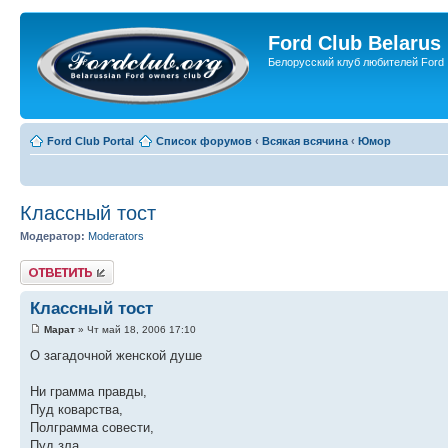
Ford Club Belarus
Белорусский клуб любителей Ford
Ford Club Portal
Список форумов
‹
Всякая всячина
‹
Юмор
Классный тост
Модератор:
Moderators
Ответить
Классный тост
Марат
» Чт май 18, 2006 17:10
О загадочной женской душе
Ни грамма правды,
Пуд коварства,
Полграмма совести,
Пуд зла,