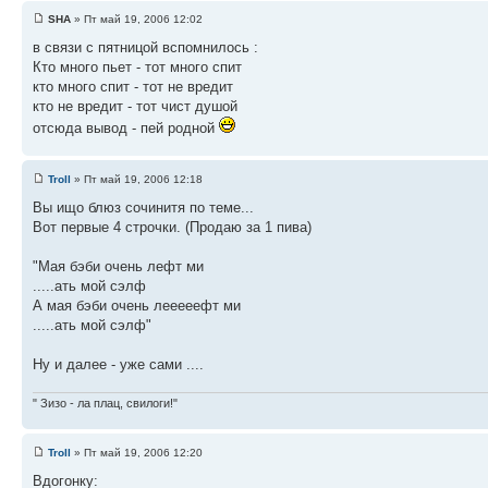
SHA
» Пт май 19, 2006 12:02
в связи с пятницой вспомнилось :
Кто много пьет - тот много спит
кто много спит - тот не вредит
кто не вредит - тот чист душой
отсюда вывод - пей родной
Troll
» Пт май 19, 2006 12:18
Вы ищо блюз сочинитя по теме...
Вот первые 4 строчки. (Продаю за 1 пива)
"Мая бэби очень лефт ми
.....ать мой сэлф
А мая бэби очень лееееефт ми
.....ать мой сэлф"
Ну и далее - уже сами ....
" Зизо - ла плац, свилоги!"
Troll
» Пт май 19, 2006 12:20
Вдогонку: