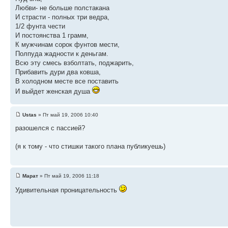
Любви- не больше полстакана
И страсти - полных три ведра,
1/2 фунта чести
И постоянства 1 грамм,
К мужчинам сорок фунтов мести,
Полпуда жадности к деньгам.
Всю эту смесь взболтать, поджарить,
Прибавить дури два ковша,
В холодном месте все поставить
И выйдет женская душа
Ustas
» Пт май 19, 2006 10:40
разошелся с пассией?
(я к тому - что стишки такого плана публикуешь)
Марат
» Пт май 19, 2006 11:18
Удивительная проницательность