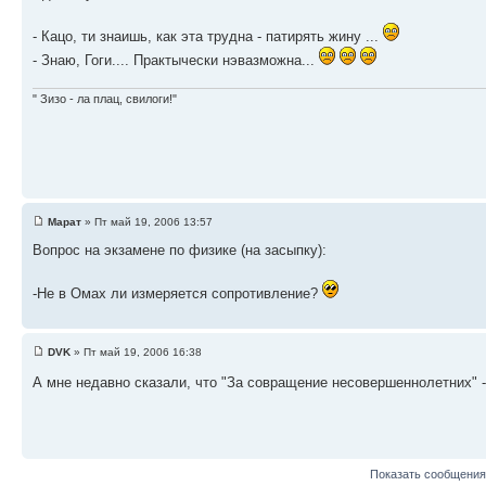
- Кацо, ти знаишь, как эта трудна - патирять жину ...
- Знаю, Гоги.... Практычески нэвазможна...
" Зизо - ла плац, свилоги!"
Марат
» Пт май 19, 2006 13:57
Вопрос на экзамене по физике (на засыпку):
-Не в Омах ли измеряется сопротивление?
DVK
» Пт май 19, 2006 16:38
А мне недавно сказали, что "За совращение несовершеннолетних" - 
Показать сообщения