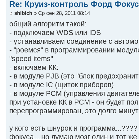
Re: Круиз-контроль Форд Фокус 
shibich
» Ср сен 28, 2011 08:14
общий алгоритм такой:
- подключаем WDS или IDS
- устанавливаем соединение с автом
- "роемся" в программировании модул
"speed items"
- включаем КК:
- в модуле PJB (это "блок предохранит
- в модуле IC (щиток приборов)
- в модуле PCM (управления двигател
при установке КК в PCM - он будет по
перепрограммирован, это долго минут 
у кого есть шнурок и программа...????
фокуса....но думаю мозг один и тот же 