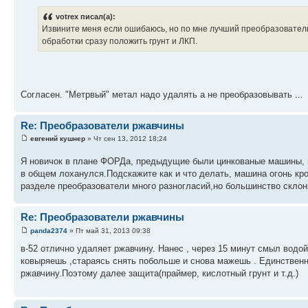
votrex писал(а):
Извините меня если ошибаюсь, но по мне лучший преобразователь 
обработки сразу положить грунт и ЛКП.
Согласен. "Метрвый" метал надо удалять а не преобразовывать ...
Re: Преобразователи ржавчины
евгений кушнер
» Чт сен 13, 2012 18:24
Я новичок в плане ФОРДа, предыдущие были цинкованые машины, 
в общем лоханулся.Подскажите как и что делать, машина огонь к
разделе преобразователи много разногласий,но большинство склон
Re: Преобразователи ржавчины
panda2374
» Пт май 31, 2013 09:38
в-52 отлично удаляет ржавчину. Нанес , через 15 минут смыл водо
ковыряешь ,стараясь снять побольше и снова мажешь . Единственно
ржавчину.Поэтому далее защита(праймер, кислотный грунт и т.д.)