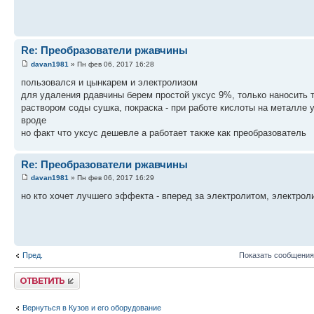
Re: Преобразователи ржавчины
davan1981
» Пн фев 06, 2017 16:28
пользовался и цынкарем и электролизом
для удаления рдавчины берем простой уксус 9%, только наносить 
раствором соды сушка, покраска - при работе кислоты на металле уж
вроде
но факт что уксус дешевле а работает также как преобразователь
Re: Преобразователи ржавчины
davan1981
» Пн фев 06, 2017 16:29
но кто хочет лучшего эффекта - вперед за электролитом, электрол
Пред.
Показать сообщения
Ответить
Вернуться в Кузов и его оборудование