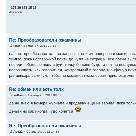
+375 29 653 15 13
Алексей
Re: Преобразователи ржавчины
iosif
» Вс мар 27, 2011 19:14
на счет преоброзователя на заправке, они им наверное и машины з
химию, пока болгарочкой почти до нуля не сотрешь, все позже выл
посиди побольше пошлифуй, толку больше будет,а нет не послушал
попробовать, как говориться, контрольный в голову, шлифонул почт
p/s:цинкарь выкинул, чтобы не мазолил глаза своим привлекатель
Re: обман или есть толк
volfram
» Пн мар 28, 2011 08:37
да не знаю я номера журнала и продавцу ещё не звонил, пока толь
деньги но как иногда чудо хочется
Re: Преобразователи ржавчины
Ave22
» Сб апр 14, 2012 14:33