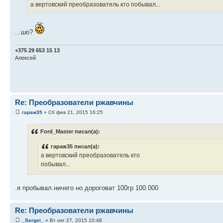
а вертовский преобразователь кто побывал...
...шо?
+375 29 653 15 13
Алексей
Re: Преобразователи ржавчины
гараж35
» Сб фев 21, 2015 16:25
Ford_Master писал(а):
гараж35 писал(а):
а вертовский преобразователь кто
побывал...
.я пробывал.ничего но дороговат 100гр 100.000
Re: Преобразователи ржавчины
_Sergei_
» Вт окт 27, 2015 10:48