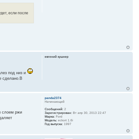
дет, если после
евгений кушнер
лез под низ и
е сделано.В
panda2374
Начинающий
Сообщений:
2
м слоем ржи
Зарегистрирован:
Вт апр 30, 2013 22:47
Марка:
Ford
даляет
Модель:
eckort 1.6i
Год выпуска:
1997