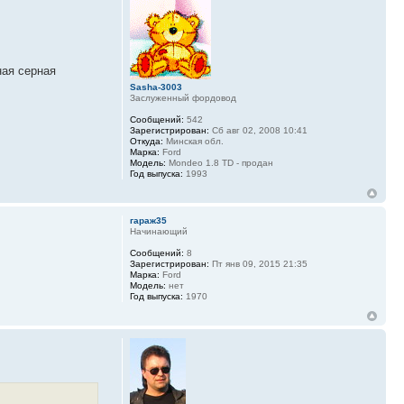
ная серная
Sasha-3003
Заслуженный фордовод
Сообщений:
542
Зарегистрирован:
Сб авг 02, 2008 10:41
Откуда:
Минская обл.
Марка:
Ford
Модель:
Mondeo 1.8 TD - продан
Год выпуска:
1993
гараж35
Начинающий
Сообщений:
8
Зарегистрирован:
Пт янв 09, 2015 21:35
Марка:
Ford
Модель:
нет
Год выпуска:
1970