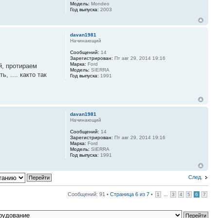
Модель:
Mondeo
Год выпуска:
2003
davan1981
Начинающий
Сообщений:
14
Зарегистрирован:
Пт авг 29, 2014 19:16
Марка:
Ford
й, протираем
Модель:
SIERRA
, .... както так
Год выпуска:
1991
davan1981
Начинающий
Сообщений:
14
Зарегистрирован:
Пт авг 29, 2014 19:16
Марка:
Ford
Модель:
SIERRA
Год выпуска:
1991
След.
Сообщений: 91 •
Страница
6
из
7
•
...
1
3
4
5
6
7