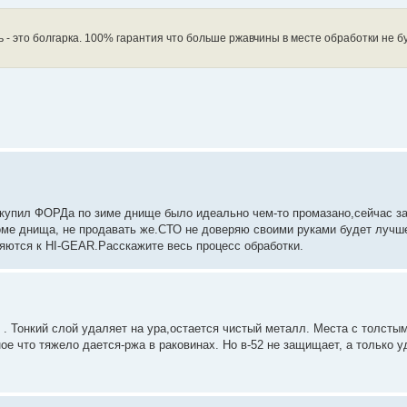
- это болгарка. 100% гарантия что больше ржавчины в месте обработки не бу
купил ФОРДа по зиме днище было идеально чем-то промазано,сейчас за
роме днища, не продавать же.СТО не доверяю своими руками будет лучш
яются к HI-GEAR.Расскажите весь процесс обработки.
й . Тонкий слой удаляет на ура,остается чистый металл. Места с толсты
е что тяжело дается-ржа в раковинах. Но в-52 не защищает, а только у