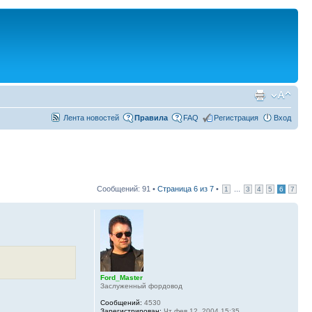
Лента новостей
Правила
FAQ
Регистрация
Вход
Сообщений: 91 •
Страница
6
из
7
•
...
1
3
4
5
6
7
Ford_Master
Заслуженный фордовод
Сообщений:
4530
Зарегистрирован:
Чт фев 12, 2004 15:35