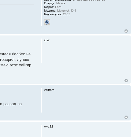
Откуда:
Минск
Марка:
Ford
Модель:
Maverick 4X4
Год выпуска:
2003
iosif
деялся болбес на
 говорил, лучше
умаю этот хайгир
volfram
о развод на
Ave22