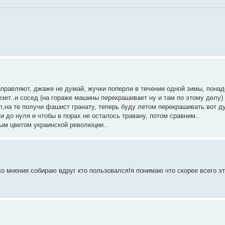
аправляют, джаже не думай, жучки поперли в течении одной зимы, пона
езет..и сосед (на гораже машины перекрашивает ну и там по этому делу)
,на те получи фашист гранату, теперь буду летом перекрашивать.вот д
и до нуля и чтобы в порах не осталось травану, потом сравним..
ным цветом украинской революции..
ко мнения собираю вдруг кто пользовался!я понимаю что скорее всего эт