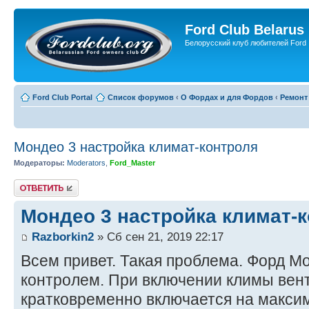
Ford Club Belarus
Белорусский клуб любителей Ford
Ford Club Portal
Список форумов
‹
О Фордах и для Фордов
‹
Ремонт
Мондео 3 настройка климат-контроля
Модераторы:
Moderators
,
Ford_Master
Ответить
Мондео 3 настройка климат-
Razborkin2
» Сб сен 21, 2019 22:17
Всем привет. Такая проблема. Форд Мо
контролем. При включении климы вент
кратковременно включается на максим