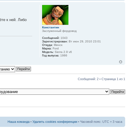
ёте к ней. Либо
Константин
Заслуженный фордовод
Сообщений:
1043
Зарегистрирован:
Вт июн 29, 2010 23:01
Откуда:
Минск
Марка:
Ford
Модель:
Sierra 2.9 v6
Год выпуска:
1986
Сообщений: 2 • Страница
1
из
1
Наша команда
•
Удалить cookies конференции
• Часовой пояс: UTC + 3 часа