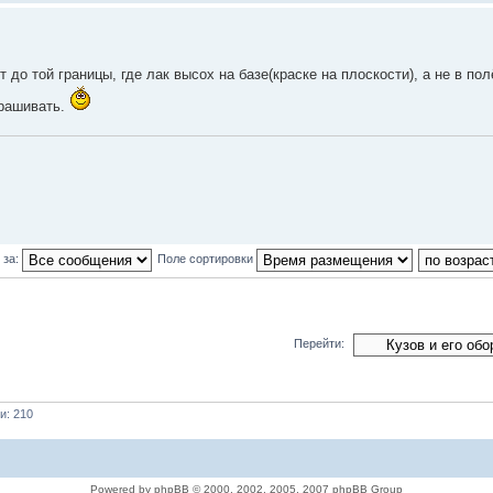
 до той границы, где лак высох на базе(краске на плоскости), а не в пол
крашивать.
 за:
Поле сортировки
Перейти:
и: 210
Powered by phpBB © 2000, 2002, 2005, 2007 phpBB Group