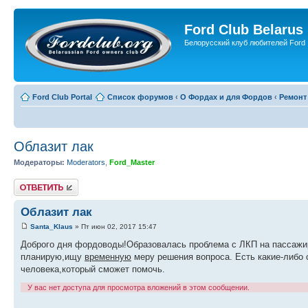
Ford Club Belarus
Белорусский клуб любителей Ford
Ford Club Portal
Список форумов
‹
О Фордах и для Фордов
‹
Ремонт
Облазит лак
Модераторы:
Moderators
,
Ford_Master
Ответить
Облазит лак
Santa_Klaus
» Пт июн 02, 2017 15:47
Доброго дня фордоводы!Образовалась проблема с ЛКП на пассажирс
планирую,ищу
временную
меру решения вопроса. Есть какие-либо
человека,который сможет помочь.
У вас нет доступа для просмотра вложений в этом сообщении.