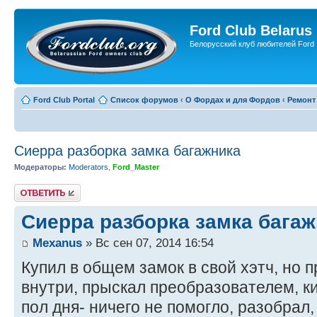
Ford Club Belarus
Белорусский клуб любителей Ford
Ford Club Portal
Список форумов
‹
О Фордах и для Фордов
‹
Ремонт
Сиерра разборка замка багажника
Модераторы:
Moderators
,
Ford_Master
Ответить
Сиерра разборка замка бага
Mexanus
» Вс сен 07, 2014 16:54
Купил в общем замок в свой хэтч, но 
внутри, прыскал преобразователем, к
пол дня- ничего не помогло, разобрал,