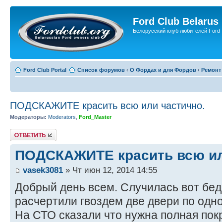
Ford Club Belarus
Белорусский клуб любителей Ford
Ford Club Portal
Список форумов
‹
О Фордах и для Фордов
‹
Ремонт
ПОДСКАЖИТЕ красить всю или частично.
Модераторы:
Moderators
,
Ford_Master
Ответить
ПОДСКАЖИТЕ красить всю ил
vasek3081
» Чт июн 12, 2014 14:55
Добрый день всем. Случилась вот бед
расчертили гвоздем две двери по одно
На СТО сказали что нужна полная пок