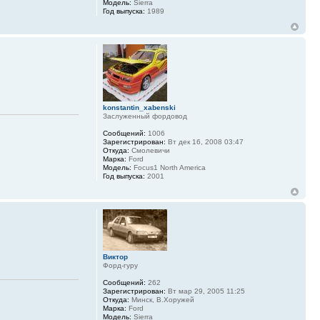
Модель:
Sierra
Год выпуска:
1989
konstantin_xabenski
Заслуженный фордовод
Сообщений:
1006
Зарегистрирован:
Вт дек 16, 2008 03:47
Откуда:
Смолевичи
Марка:
Ford
Модель:
Focus1 North America
Год выпуска:
2001
Виктор
Форд-гуру
Сообщений:
262
Зарегистрирован:
Вт мар 29, 2005 11:25
Откуда:
Минск, В.Хоружей
Марка:
Ford
Модель:
Sierra