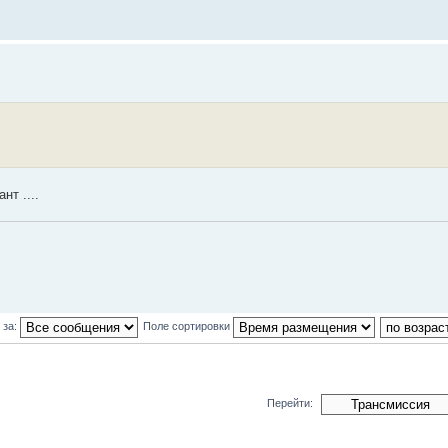
нт ....
 за:
Поле сортировки
Перейти: