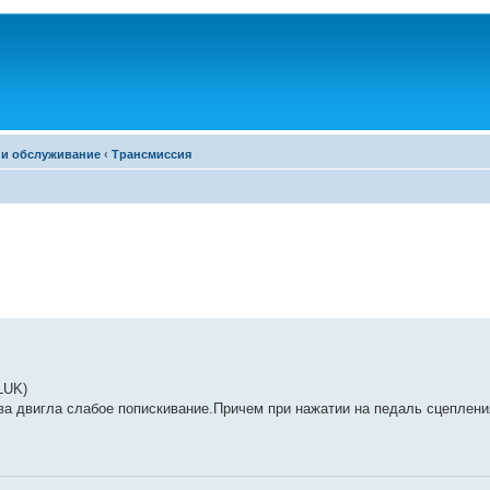
 и обслуживание
‹
Трансмиссия
LUK)
ева двигла слабое попискивание.Причем при нажатии на педаль сцеплен