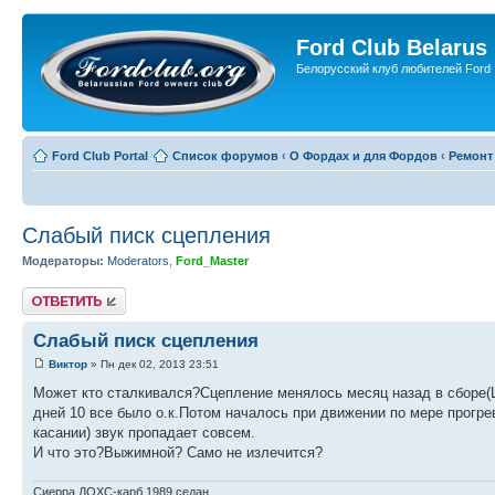
Ford Club Belarus
Белорусский клуб любителей Ford
Ford Club Portal
Список форумов
‹
О Фордах и для Фордов
‹
Ремонт
Слабый писк сцепления
Модераторы:
Moderators
,
Ford_Master
Ответить
Слабый писк сцепления
Виктор
» Пн дек 02, 2013 23:51
Может кто сталкивался?Сцепление менялось месяц назад в сборе(
дней 10 все было о.к.Потом началось при движении по мере прогр
касании) звук пропадает совсем.
И что это?Выжимной? Само не излечится?
Сиерра.ДОХС-карб.1989.седан