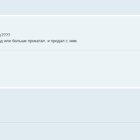
о????
од или больше прокатал. и продал с ним.