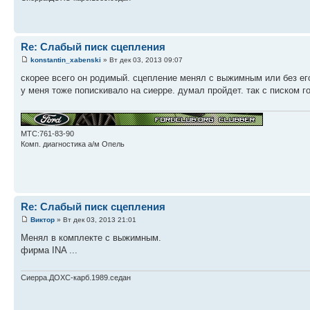
Re: Слабый писк сцепления
konstantin_xabenski
» Вт дек 03, 2013 09:07
скорее всего он родимый. сцепление менял с выжимным или без ег
у меня тоже попискивало на сиерре. думал пройдет. так с писком г
МТС:761-83-90
Комп. диагностика а/м Опель
Re: Слабый писк сцепления
Виктор
» Вт дек 03, 2013 21:01
Менял в комплекте с выжимным.
фирма INA ...
Сиерра.ДОХС-карб.1989.седан