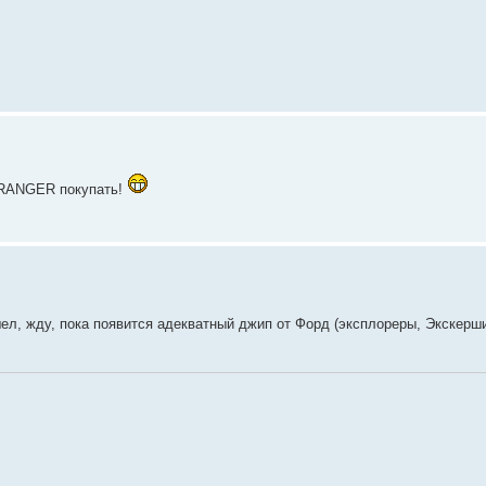
 RANGER покупать!
ел, жду, пока появится адекватный джип от Форд (эксплореры, Экскершин