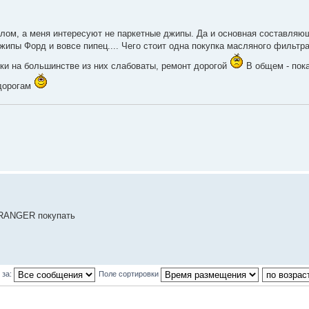
алом, а меня интересуют не паркетные джипы. Да и основная составляю
ипы Форд и вовсе пипец.... Чего стоит одна покупка масляного фильтр
бки на большинстве из них слабоваты, ремонт дорогой
В общем - пок
 дорогам
 RANGER покупать
 за:
Поле сортировки