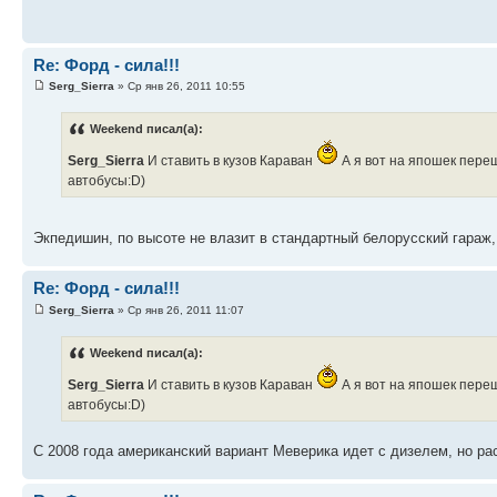
Re: Форд - сила!!!
Serg_Sierra
» Ср янв 26, 2011 10:55
Weekend писал(а):
Serg_Sierra
И ставить в кузов Караван
А я вот на япошек переш
автобусы:D)
Экпедишин, по высоте не влазит в стандартный белорусский гараж, 
Re: Форд - сила!!!
Serg_Sierra
» Ср янв 26, 2011 11:07
Weekend писал(а):
Serg_Sierra
И ставить в кузов Караван
А я вот на япошек переш
автобусы:D)
С 2008 года американский вариант Меверика идет с дизелем, но ра