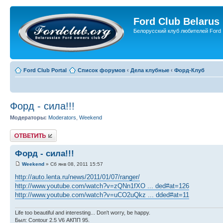
Ford Club Belarus
Белорусский клуб любителей Ford
Ford Club Portal
Список форумов
‹
Дела клубные
‹
Форд-Клуб
Форд - сила!!!
Модераторы:
Moderators
,
Weekend
Ответить
Форд - сила!!!
Weekend
» Сб янв 08, 2011 15:57
http://auto.lenta.ru/news/2011/01/07/ranger/
http://www.youtube.com/watch?v=zQNn1fXO ... ded#at=126
http://www.youtube.com/watch?v=uCO2uQkz ... dded#at=11
Life too beautiful and interesting... Don't worry, be happy.
Был: Contour 2.5 V6 АКПП 95.