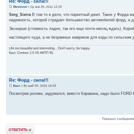
Re: Форд - сила!!!
Weekend
» Ср янв 26, 2011 12:25
Serg_Sierra
В том то и дело, что паркетный джип. Таких у Форда в
надежность, которой страдает большинство автомобилей форд, а дж
Экскершн (стоимость ладно, так его еще почти месяц ждать). Коро
настоящего чуда, а не безрамных мавриков для езды по сельским
Life too beautiful and interesting... Don't worry, be happy.
Был: Contour 2.5 V6 АКПП 95.
Re: Форд - сила!!!
Baer
» Вс май 05, 2024 19:45
Посмотрев ролики, задумался, вместо Каравана, надо было FORD
Показать сообщения
Ответить