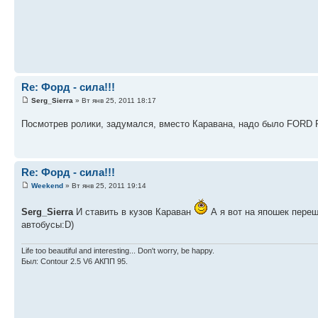
Re: Форд - сила!!!
Serg_Sierra
» Вт янв 25, 2011 18:17
Посмотрев ролики, задумался, вместо Каравана, надо было FORD
Re: Форд - сила!!!
Weekend
» Вт янв 25, 2011 19:14
Serg_Sierra
И ставить в кузов Караван
А я вот на япошек переш
автобусы:D)
Life too beautiful and interesting... Don't worry, be happy.
Был: Contour 2.5 V6 АКПП 95.