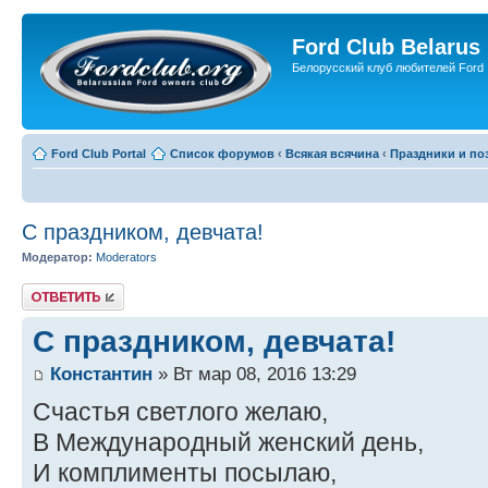
Ford Club Belarus
Белорусский клуб любителей Ford
Ford Club Portal
Список форумов
‹
Всякая всячина
‹
Праздники и по
С праздником, девчата!
Модератор:
Moderators
Ответить
С праздником, девчата!
Константин
» Вт мар 08, 2016 13:29
Счастья светлого желаю,
В Международный женский день,
И комплименты посылаю,