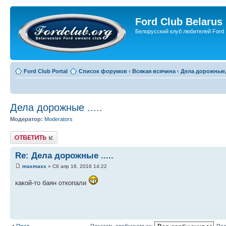
Ford Club Belarus
Белорусский клуб любителей Ford
Ford Club Portal
Список форумов
‹
Всякая всячина
‹
Дела дорожные,
Дела дорожные .....
Модератор:
Moderators
Ответить
Re: Дела дорожные .....
maxmaxx
» Сб апр 16, 2016 14:22
какой-то баян откопали
Пред.
Показать сообщения за:
Пол