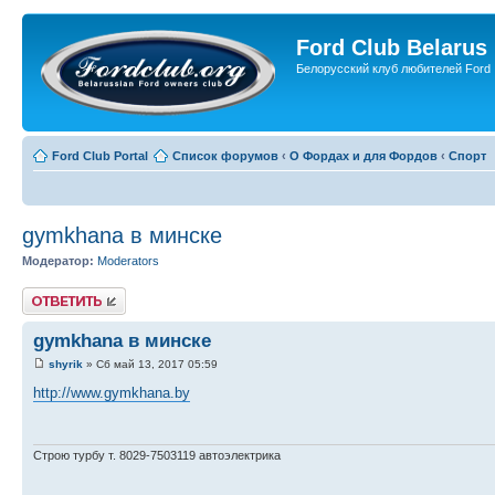
Ford Club Belarus
Белорусский клуб любителей Ford
Ford Club Portal
Список форумов
‹
О Фордах и для Фордов
‹
Спорт
gymkhana в минске
Модератор:
Moderators
Ответить
gymkhana в минске
shyrik
» Сб май 13, 2017 05:59
http://www.gymkhana.by
Строю турбу т. 8029-7503119 автоэлектрика