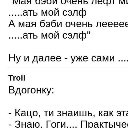
"Мая бэби очень лефт м
.....ать мой сэлф
А мая бэби очень лееее
.....ать мой сэлф"
Ну и далее - уже сами ...
Troll
Вдогонку:
- Кацо, ти знаишь, как эт
- Знаю, Гоги.... Практыч