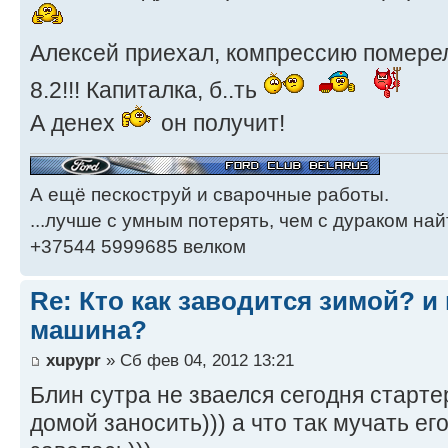
Алексей приехал, компрессию померел.
8.2!!! Капиталка, б..ть
А денех
он получит!
А ещё пескоструй и сварочные работы.
...лучше с умным потерять, чем с дураком найт
+37544 5999685 велком
Re: Кто как заводится зимой? и 
машина?
xupypr
» Сб фев 04, 2012 13:21
Блин сутра не зваелся сегодня старте
домой заносить))) а что так мучать его