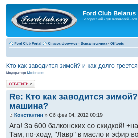
Ford Club Belarus
Белорусский клуб любителей Ford
Ford Club Portal
Список форумов
‹
Всякая всячина
‹
Offtopic
Кто как заводится зимой? и как долго греет
Модератор:
Moderators
Ответить
Re: Кто как заводится зимой?
машина?
Константин
» Сб фев 04, 2012 00:19
Ага! За 600 балконских со скидкой! +н
Там, по-ходу, "Лавр" в масло и эфир во