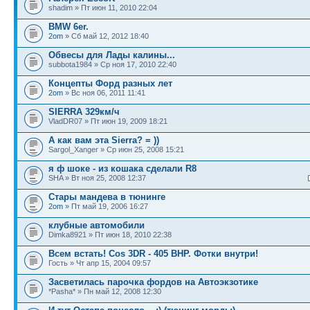
shadim » Пт июн 11, 2010 22:04
BMW 6er.
2om
» Сб май 12, 2012 18:40
Обвесы для Лады калины...
subbota1984 » Ср ноя 17, 2010 22:40
Концепты Форд разных лет
2om
» Вс ноя 06, 2011 11:41
SIERRA 329км/ч
VladDR07 » Пт июн 19, 2009 18:21
А как вам эта Sierra? = ))
Sargol_Xanger » Ср июн 25, 2008 15:21
я ф шоке - из кошака сделали R8
SHA » Вт ноя 25, 2008 12:37
Стары мандева в тюнинге
2om
» Пт май 19, 2006 16:27
клубные автомобили
Dimka8921 » Пт июн 18, 2010 22:38
Всем встать! Cos 3DR - 405 BHP. Фотки внутри!
Гость » Чт апр 15, 2004 09:57
Засветилась парочка фордов на Автоэкзотике
*Pasha* » Пн май 12, 2008 12:30