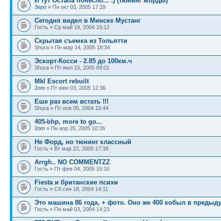
И тут Остапа понесло... :) (тюнинг морды)
3epo
» Пн окт 03, 2005 17:29
Сегодня видел в Минске Мустанг
Гость » Ср май 19, 2004 15:12
Скрытая съемка из Тольятти
Shura » Пн мар 14, 2005 18:34
Эскорт-Косси - 2.85 до 100км.ч
Shura » Пт июл 15, 2005 09:01
MkI Escort rebuilt
2om
» Пт июн 03, 2005 12:36
Еше раз всем встать !!!
Shura » Пт ноя 05, 2004 15:44
405-bhp, more to go...
2om
» Пн апр 25, 2005 10:26
Не Форд, но тюнинг классный
Гость » Вт мар 22, 2005 17:39
Arrgh.. NO COMMENTZZ
Гость » Пт фев 04, 2005 15:16
Fiesta и британские психи
Гость » Сб сен 18, 2004 14:11
Это машина 86 года, + фото. Оно же 400 кобыл в предыд
Гость » Пн май 03, 2004 14:23