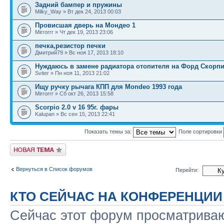
Задний бампер и пружины
Milky_Way » Вт дек 24, 2013 00:03
Провисшая дверь на Мондео 1
Mirrorrr » Чт дек 19, 2013 23:06
печка,резистор печки
Дмитрий79 » Вс ноя 17, 2013 18:10
Нуждаюсь в замене радиатора отопителя на Форд Скорпи
Sviter » Пн ноя 11, 2013 21:02
Ищу ручку рычага КПП для Mondeo 1993 года
Mirrorrr » Сб окт 26, 2013 15:58
Scorpio 2.0 v 16 95г. фары
Kalupan » Вс сен 15, 2013 22:41
Показать темы за:
Поле сортировки
Новая тема
Вернуться в Список форумов
Перейти:
КТО СЕЙЧАС НА КОНФЕРЕНЦИИ
Сейчас этот форум просматриваю