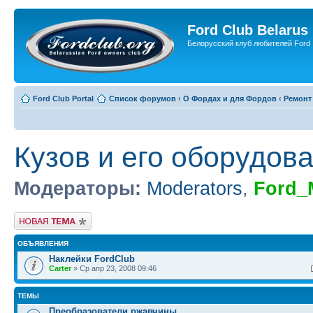
Ford Club Belarus
Белорусский клуб любителей Ford
Ford Club Portal
Список форумов
‹
О Фордах и для Фордов
‹
Ремонт
Кузов и его оборудов
Модераторы:
Moderators
,
Ford_
Новая тема
ОБЪЯВЛЕНИЯ
Наклейки FordClub
Carter
» Ср апр 23, 2008 09:46
ТЕМЫ
Преобразователи ржавчины