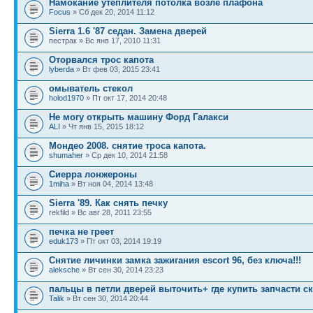
Намокание утеплителя потолка возле плафона
Focus
» Сб дек 20, 2014 11:12
Sierra 1.6 '87 седан. Замена дверей
пестрак » Вс янв 17, 2010 11:31
Оторвался трос капота
lyberda
» Вт фев 03, 2015 23:41
омыватель стекол
holod1970
» Пт окт 17, 2014 20:48
Не могу открыть машину Форд Галакси
ALI
» Чт янв 15, 2015 18:12
Мондео 2008. снятие троса капота.
shumaher
» Ср дек 10, 2014 21:58
Сиерра лонжероны
1miha
» Вт ноя 04, 2014 13:48
Sierra '89. Как снять печку
rekfild » Вс авг 28, 2011 23:55
печка не греет
eduk173
» Пт окт 03, 2014 19:19
Снятие личинки замка зажигания escort 96, без ключа!!!
aleksche
» Вт сен 30, 2014 23:23
пальцы в петли дверей выточить+ где купить запчасти ск
Talik
» Вт сен 30, 2014 20:44