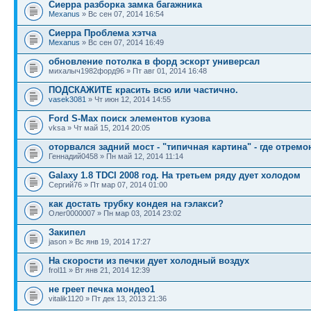
Сиерра разборка замка багажника
Mexanus
» Вс сен 07, 2014 16:54
Сиерра Проблема хэтча
Mexanus
» Вс сен 07, 2014 16:49
обновление потолка в форд эскорт универсал
михалыч1982форд96 » Пт авг 01, 2014 16:48
ПОДСКАЖИТЕ красить всю или частично.
vasek3081
» Чт июн 12, 2014 14:55
Ford S-Max поиск элементов кузова
vksa » Чт май 15, 2014 20:05
оторвался задний мост - "типичная картина" - где отремо
Геннадий0458 » Пн май 12, 2014 11:14
Galaxy 1.8 TDCI 2008 год. На третьем ряду дует холодом
Сергий76 » Пт мар 07, 2014 01:00
как достать трубку кондея на гэлакси?
Олег0000007 » Пн мар 03, 2014 23:02
Закипел
jason » Вс янв 19, 2014 17:27
На скорости из печки дует холодный воздух
frol11 » Вт янв 21, 2014 12:39
не греет печка мондео1
vitalik1120 » Пт дек 13, 2013 21:36