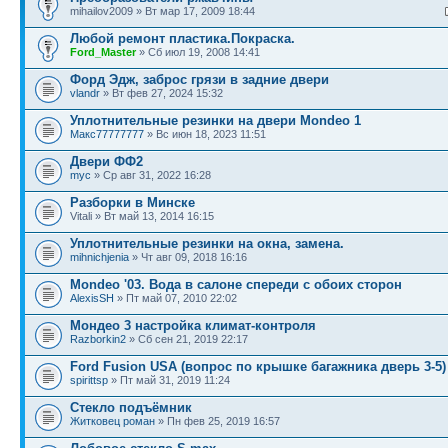
mihailov2009 » Вт мар 17, 2009 18:44
Любой ремонт пластика.Покраска.
Ford_Master
» Сб июл 19, 2008 14:41
Форд Эдж, заброс грязи в задние двери
vlandr
» Вт фев 27, 2024 15:32
Уплотнительные резинки на двери Mondeo 1
Макс77777777
» Вс июн 18, 2023 11:51
Двери ФФ2
myc
» Ср авг 31, 2022 16:28
Разборки в Минске
Vitali » Вт май 13, 2014 16:15
Уплотнительные резинки на окна, замена.
mihnichjenia
» Чт авг 09, 2018 16:16
Mondeo '03. Вода в салоне спереди с обоих сторон
AlexisSH
» Пт май 07, 2010 22:02
Мондео 3 настройка климат-контроля
Razborkin2
» Сб сен 21, 2019 22:17
Ford Fusion USA (вопрос по крышке багажника дверь 3-5)
spirittsp
» Пт май 31, 2019 11:24
Стекло подъёмник
Житковец роман
» Пн фев 25, 2019 16:57