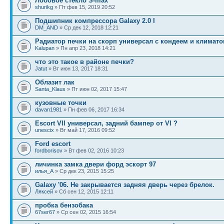
Лобовое стекло S-max
shurikg
» Пт фев 15, 2019 20:52
Подшипник компрессора Galaxy 2.0 I
DM_AND
» Ср дек 12, 2018 12:21
Радиатор печки на скорп универсал с кондеем и климат
Kalupan
» Пн апр 23, 2018 14:21
что это такое в районе печки?
Jatut
» Вт июн 13, 2017 18:31
Облазит лак
Santa_Klaus
» Пт июн 02, 2017 15:47
кузовные точки
davan1981
» Пн фев 06, 2017 16:34
Escort VII универсал, задний бампер от VI ?
unescix
» Вт май 17, 2016 09:52
Ford escort
fordborisov
» Вт фев 02, 2016 10:23
личинка замка двери форд эскорт 97
илья_А
» Ср дек 23, 2015 15:25
Galaxy '06. Не закрывается задняя дверь через брелок.
Ляксей
» Сб сен 12, 2015 12:11
пробка бензобака
67ser67
» Ср сен 02, 2015 16:54