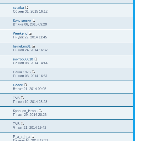
sviatka
0
Сб янв 31, 2015 16:12
Константин
2
Вт янв 06, 2015 09:29
Weekend
5
Пн дек 22, 2014 11:45
heineken81
0
Пн ноя 24, 2014 16:32
виктор00010
5
Сб ноя 08, 2014 14:44
Саша 1976
4
Пн ноя 03, 2014 16:51
Dadec
5
Вт окт 21, 2014 09:05
TVB
8
Пт сен 19, 2014 23:28
Кравцов_Игорь
2
Пт авг 29, 2014 20:26
TVB
7
Чт авг 21, 2014 19:42
P_a_s_h_a
2
Пн июн 16, 2014 12:31