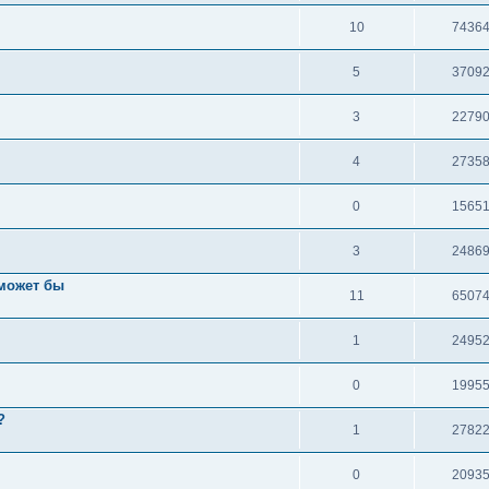
10
7436
5
3709
3
2279
4
2735
0
1565
3
2486
 может бы
11
6507
1
2495
0
1995
?
1
2782
0
2093