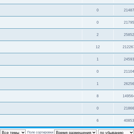
0
2148
0
2179
2
2585
12
21226
1
2459
0
2110
1
2625
8
14956
0
2186
6
4085
Поле сортировки