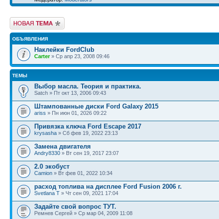
Новая тема
ОБЪЯВЛЕНИЯ
Наклейки FordClub
Carter
» Ср апр 23, 2008 09:46
ТЕМЫ
Выбор масла. Теория и практика.
Satch » Пт окт 13, 2006 09:43
Штампованные диски Ford Galaxy 2015
ariss
» Пн июн 01, 2026 09:22
Привязка ключа Ford Escape 2017
krysasha
» Сб фев 19, 2022 23:13
Замена двигателя
Andry8330
» Вт сен 19, 2017 23:07
2.0 экобуст
Camion
» Вт фев 01, 2022 10:34
расход топлива на дисплее Ford Fusion 2006 г.
Svetlana T
» Чт сен 09, 2021 17:04
Задайте свой вопрос ТУТ.
Ремнев Сергей » Ср мар 04, 2009 11:08