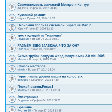
Совместимость запчастей Мондео и Контур
Adulov » Вт фев 14, 2012 20:48
Кузовной ремонт
kolya » Ср мар 12, 2014 19:37
Экономия топлива системой SuperFuelMax ?
Юра » Пт янв 27, 2006 12:13
треск идущий из "торпеды"
Людмила
» Вт авг 04, 2015 08:31
РАЗЪЁМ 95BG-14A382AA, ЧТО ЗА ОН?
BSP 74
» Чт июл 09, 2015 01:11
Схема трубок вакуума Форд фокус с-мах 2.0 tdci 2005
Master
» Вс апр 12, 2015 23:47
Список мастеров
shyrik
» Вс авг 17, 2014 13:04
Горит лампа уровня масла на холостых.
den0189
» Сб апр 04, 2015 17:39
Плохой разгон.Focus1
shurav77
» Пт мар 21, 2014 23:53
Электроника
Людмила
» Ср фев 04, 2015 08:31
Брещане
Рустам 95
» Пт мар 27, 2015 13:25