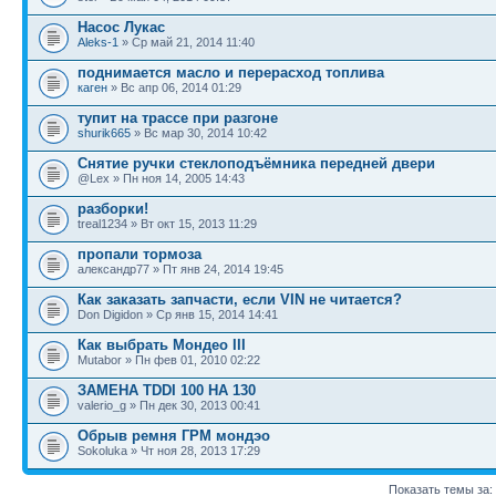
Насос Лукас
Aleks-1
» Ср май 21, 2014 11:40
поднимается масло и перерасход топлива
каген
» Вс апр 06, 2014 01:29
тупит на трассе при разгоне
shurik665
» Вс мар 30, 2014 10:42
Снятие ручки стеклоподъёмника передней двери
@Lex » Пн ноя 14, 2005 14:43
разборки!
treal1234 » Вт окт 15, 2013 11:29
пропали тормоза
александр77 » Пт янв 24, 2014 19:45
Как заказать запчасти, если VIN не читается?
Don Digidon » Ср янв 15, 2014 14:41
Как выбрать Мондео III
Mutabor » Пн фев 01, 2010 02:22
ЗАМЕНА TDDI 100 НА 130
valerio_g » Пн дек 30, 2013 00:41
Обрыв ремня ГРМ мондэо
Sokoluka » Чт ноя 28, 2013 17:29
Показать темы за: