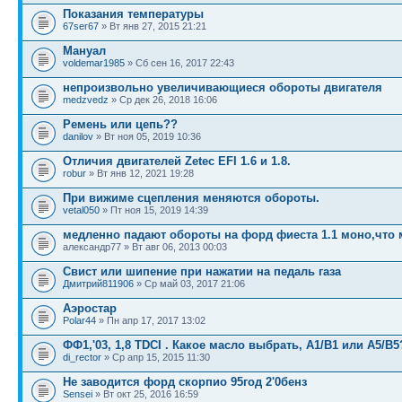
Показания температуры
67ser67
» Вт янв 27, 2015 21:21
Мануал
voldemar1985
» Сб сен 16, 2017 22:43
непроизвольно увеличивающиеся обороты двигателя
medzvedz
» Ср дек 26, 2018 16:06
Ремень или цепь??
danilov
» Вт ноя 05, 2019 10:36
Отличия двигателей Zetec EFI 1.6 и 1.8.
robur
» Вт янв 12, 2021 19:28
При вижиме сцепления меняются обороты.
vetal050
» Пт ноя 15, 2019 14:39
медленно падают обороты на форд фиеста 1.1 моно,что
александр77 » Вт авг 06, 2013 00:03
Свист или шипение при нажатии на педаль газа
Дмитрий811906
» Ср май 03, 2017 21:06
Аэростар
Polar44
» Пн апр 17, 2017 13:02
ФФ1,'03, 1,8 TDCI . Какое масло выбрать, А1/В1 или А5/В5
di_rector
» Ср апр 15, 2015 11:30
Не заводится форд скорпио 95год 2'0бенз
Sensei
» Вт окт 25, 2016 16:59