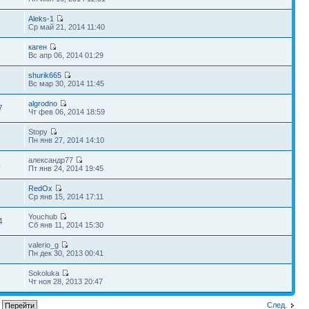
Aleks-1
7
Ср май 21, 2014 11:40
каген
5
Вс апр 06, 2014 01:29
shurik665
2
Вс мар 30, 2014 11:45
algrodno
7
Чт фев 06, 2014 18:59
Stopy
3
Пн янв 27, 2014 14:10
александр77
4
Пт янв 24, 2014 19:45
RedOx
6
Ср янв 15, 2014 17:11
Youchub
4
Сб янв 11, 2014 15:30
valerio_g
6
Пн дек 30, 2013 00:41
Sokoluka
3
Чт ноя 28, 2013 20:47
След.