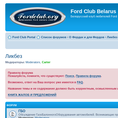
Ford Club Belarus
Белорусский клуб любителей Ford
Ford Club Portal
Список форумов
‹
О Фордах и для Фордов
‹
Ликбез
Ликбез
Модераторы:
Moderators
,
Carter
Правила форума
Пожалуйста, помните, что существуют:
Поиск
,
Правила форума
.
Возможно, ответ на Ваш вопрос уже имеется в
FAQ
.
Название темы и ее содержание должно быть корректным, осмысленным и
КНИГА ЖАЛОБ И ПРЕДЛОЖЕНИЙ
ФОРУМ
ГБО
Обсуждение ГазоБалонногоОборудования автомобилей. Возникающие пробл
Модератор:
Moderators