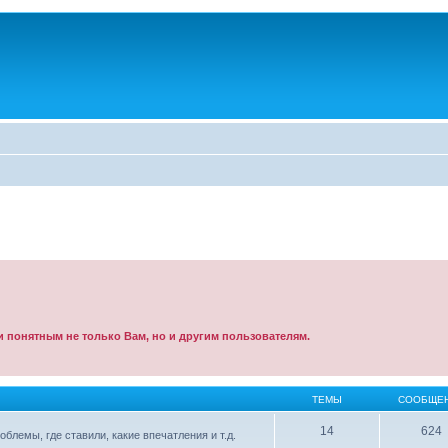
 понятным не только Вам, но и другим пользователям.
ТЕМЫ
СООБЩЕ
14
624
емы, где ставили, какие впечатления и т.д.