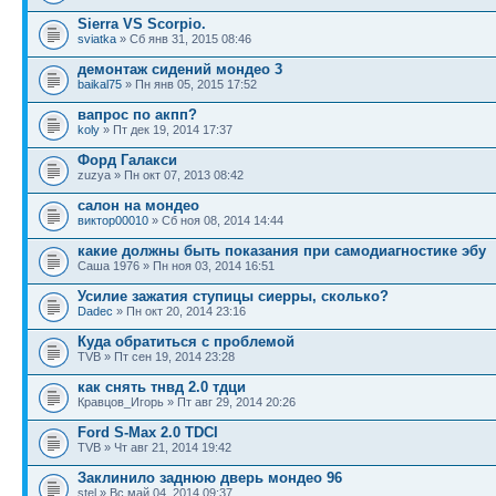
Sierra VS Scorpio.
sviatka
» Сб янв 31, 2015 08:46
демонтаж сидений мондео 3
baikal75
» Пн янв 05, 2015 17:52
вапрос по акпп?
koly
» Пт дек 19, 2014 17:37
Форд Галакси
zuzya » Пн окт 07, 2013 08:42
салон на мондео
виктор00010
» Сб ноя 08, 2014 14:44
какие должны быть показания при самодиагностике эбу
Саша 1976 » Пн ноя 03, 2014 16:51
Усилие зажатия ступицы сиерры, сколько?
Dadec
» Пн окт 20, 2014 23:16
Куда обратиться с проблемой
TVB » Пт сен 19, 2014 23:28
как снять тнвд 2.0 тдци
Кравцов_Игорь » Пт авг 29, 2014 20:26
Ford S-Max 2.0 TDCI
TVB » Чт авг 21, 2014 19:42
Заклинило заднюю дверь мондео 96
stel » Вс май 04, 2014 09:37