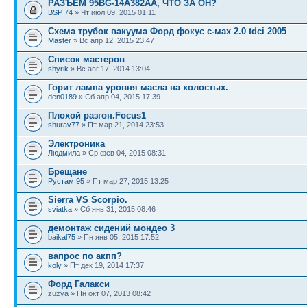
РАЗЪЁМ 95BG-14A382AA, ЧТО ЗА ОН?
BSP 74
» Чт июл 09, 2015 01:11
Схема трубок вакуума Форд фокус с-мах 2.0 tdci 2005
Master
» Вс апр 12, 2015 23:47
Список мастеров
shyrik
» Вс авг 17, 2014 13:04
Горит лампа уровня масла на холостых.
den0189
» Сб апр 04, 2015 17:39
Плохой разгон.Focus1
shurav77
» Пт мар 21, 2014 23:53
Электроника
Людмила
» Ср фев 04, 2015 08:31
Брещане
Рустам 95
» Пт мар 27, 2015 13:25
Sierra VS Scorpio.
sviatka
» Сб янв 31, 2015 08:46
демонтаж сидений мондео 3
baikal75
» Пн янв 05, 2015 17:52
вапрос по акпп?
koly
» Пт дек 19, 2014 17:37
Форд Галакси
zuzya » Пн окт 07, 2013 08:42