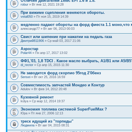
Отличия двигателей Zetec EFI 1.6 и 1.8.
robur
» Вт янв 12, 2021 19:28
При вижиме сцепления меняются обороты.
vetal050
» Пт ноя 15, 2019 14:39
медленно падают обороты на форд фиеста 1.1 моно,что
александр77 » Вт авг 06, 2013 00:03
Свист или шипение при нажатии на педаль газа
Дмитрий811906
» Ср май 03, 2017 21:06
Аэростар
Polar44
» Пн апр 17, 2017 13:02
ФФ1,'03, 1,8 TDCI . Какое масло выбрать, А1/В1 или А5/В5
di_rector
» Ср апр 15, 2015 11:30
Не заводится форд скорпио 95год 2'0бенз
Sensei
» Вт окт 25, 2016 16:59
Совместимость запчастей Мондео и Контур
Adulov » Вт фев 14, 2012 20:48
Кузовной ремонт
kolya » Ср мар 12, 2014 19:37
Экономия топлива системой SuperFuelMax ?
Юра » Пт янв 27, 2006 12:13
треск идущий из "торпеды"
Людмила
» Вт авг 04, 2015 08:31