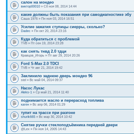
салон на мондео
виктор00010
» Сб ноя 08, 2014 14:44
какие должны быть показания при самодиагностике эбу
Саша 1976 » Пн ноя 03, 2014 16:51
Усилие зажатия ступицы сиерры, сколько?
Dadec
» Пн окт 20, 2014 23:16
Куда обратиться с проблемой
TVB » Пт сен 19, 2014 23:28
как снять тнвд 2.0 тдци
Кравцов_Игорь » Пт авг 29, 2014 20:26
Ford S-Max 2.0 TDCI
TVB » Чт авг 21, 2014 19:42
Заклинило заднюю дверь мондео 96
stel » Вс май 04, 2014 09:37
Насос Лукас
Aleks-1
» Ср май 21, 2014 11:40
поднимается масло и перерасход топлива
каген
» Вс апр 06, 2014 01:29
тупит на трассе при разгоне
shurik665
» Вс мар 30, 2014 10:42
Снятие ручки стеклоподъёмника передней двери
@Lex » Пн ноя 14, 2005 14:43