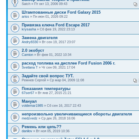
Satch » Пт окт 13, 2006 09:43
Штампованные диски Ford Galaxy 2015
ariss
» Пн июн 01, 2026 09:22
Привязка ключа Ford Escape 2017
krysasha
» Сб фев 19, 2022 23:13
Замена двигателя
Andry8330
» Вт сен 19, 2017 23:07
2.0 экобуст
Camion
» Вт фев 01, 2022 10:34
расход топлива на дисплее Ford Fusion 2006 г.
Svetlana T
» Чт сен 09, 2021 17:04
Задайте свой вопрос ТУТ.
Ремнев Сергей » Ср мар 04, 2009 11:08
Показания температуры
67ser67
» Вт янв 27, 2015 21:21
Мануал
voldemar1985
» Сб сен 16, 2017 22:43
непроизвольно увеличивающиеся обороты двигателя
medzvedz
» Ср дек 26, 2018 16:06
Ремень или цепь??
danilov
» Вт ноя 05, 2019 10:36