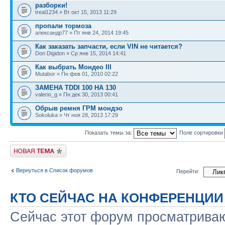
разборки!
treal1234 » Вт окт 15, 2013 11:29
пропали тормоза
александр77 » Пт янв 24, 2014 19:45
Как заказать запчасти, если VIN не читается?
Don Digidon » Ср янв 15, 2014 14:41
Как выбрать Мондео III
Mutabor » Пн фев 01, 2010 02:22
ЗАМЕНА TDDI 100 НА 130
valerio_g » Пн дек 30, 2013 00:41
Обрыв ремня ГРМ мондэо
Sokoluka » Чт ноя 28, 2013 17:29
Показать темы за:
Поле сортировки
Новая тема
Вернуться в Список форумов
Перейти:
КТО СЕЙЧАС НА КОНФЕРЕНЦИИ
Сейчас этот форум просматриваю