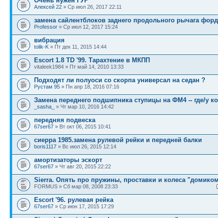
Очень нужен ГУР
Алексей 22
» Ср июл 26, 2017 22:11
замена сайлентблоков заднего продольного рычага фор
Professor
» Ср июл 12, 2017 15:24
вибрация
tolik-K
» Пт дек 11, 2015 14:44
Escort 1.8 TD '99. Тарахтение в МКПП
vitaleek1984 » Пт май 14, 2010 13:33
Подходят ли полуоси со скорпа универсал на седан ?
Рустам 95
» Пн апр 18, 2016 07:16
Замена переднего подшипника ступицы на ФМ4 -- где/у ко
_sasha_
» Чт мар 10, 2016 14:42
передняя подвеска
67ser67
» Вт окт 06, 2015 10:41
сиерра 1985.замена рулевой рейки и передней балки
boris1117
» Вс июл 26, 2015 12:14
амортизаторы эскорт
67ser67
» Чт авг 20, 2015 22:22
Sierra. Опять про пружины, проставки и колеса "домико
FORMUS » Сб мар 08, 2008 23:33
Escort '96. рулевая рейка
67ser67
» Ср июн 17, 2015 17:29