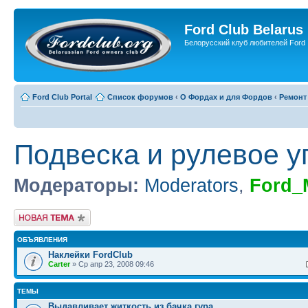
Ford Club Belarus
Белорусский клуб любителей Ford
Ford Club Portal
Список форумов
‹
О Фордах и для Фордов
‹
Ремонт
Подвеска и рулевое 
Модераторы:
Moderators
,
Ford_
Новая тема
ОБЪЯВЛЕНИЯ
Наклейки FordClub
Carter
» Ср апр 23, 2008 09:46
ТЕМЫ
Выдавливает житкость из бачка гура