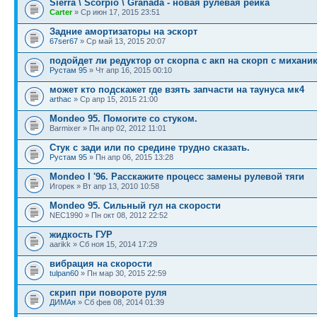
Sierra \ Scorpio \ Granada - новая рулевая рейка
Carter
» Ср июн 17, 2015 23:51
Задние амортизаторы на эскорт
67ser67
» Ср май 13, 2015 20:07
подойдет ли редуктор от скорпа с акп на скорп с михани
Рустам 95
» Чт апр 16, 2015 00:10
может кто подскажет где взять запчасти на таунуса мк4
arthac
» Ср апр 15, 2015 21:00
Mondeo 95. Помогите со стуком.
Barmixer » Пн апр 02, 2012 11:01
Стук с зади или по средине трудно сказать.
Рустам 95
» Пн апр 06, 2015 13:28
Mondeo I '96. Расскажите процесс замены рулевой тяги
Игорек » Вт апр 13, 2010 10:58
Mondeo 95. Сильный гул на скорости
NEC1990 » Пн окт 08, 2012 22:52
жидкость ГУР
aarikk » Сб ноя 15, 2014 17:29
вибрация на скорости
tulpan60
» Пн мар 30, 2015 22:59
скрип при повороте руля
ДИМАя
» Сб фев 08, 2014 01:39