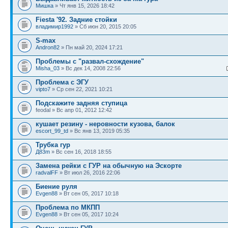
Мишка
» Чт янв 15, 2026 18:42
Fiesta '92. Задние стойки
владимир1992
» Сб июн 20, 2015 20:05
S-max
Andron82
» Пн май 20, 2024 17:21
Проблемы с "развал-схождение"
Misha_03
» Вс дек 14, 2008 22:56
Проблема с ЭГУ
vipto7
» Ср сен 22, 2021 10:21
Подскажите задняя ступица
feodal » Вс апр 01, 2012 12:42
кушает резину - неровности кузова, балок
escort_99_td
» Вс янв 13, 2019 05:35
Трубка гур
Д83m
» Вс сен 16, 2018 18:55
Замена рейки с ГУР на обычную на Эскорте
radvalFF
» Вт июл 26, 2016 22:06
Биение руля
Evgen88
» Вт сен 05, 2017 10:18
Проблема по МКПП
Evgen88
» Вт сен 05, 2017 10:24