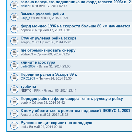
замена переднего подшипника на форд гелакси 2006г.в. 2.
Ляксей
» Вт июн 17, 2014 02:47
Замена рулевой рейки
Chip_tut
» Вс янв 11, 2015 13:59
форд мондео 1996 на скорости больше 80 км начинается
сергей88 » Ср июл 17, 2013 03:01
Стучит рулевая рейка эскорт
sergio_713 » Ср окт 08, 2014 22:01
где отремонтировать сиерру
20dax09 » Ср июл 09, 2014 09:29
клинит насос гура
badik2007
» Вс авг 31, 2014 23:00
Передние рычаги Эскорт 89 г.
ORC1989
» Пн июл 14, 2014 13:30
турбина
NEFTCI_PFK » Чт июл 03, 2014 13:44
Порядок работ в форд сиерра - снять рулевую рейку
sonix » Сб июн 28, 2014 08:42
К кому обратиться с ремонтом подвески? ФОКУС 1, 2001 г
Alexser » Ср май 21, 2014 15:22
Рулевое пищит скрипит на холодную
stel » Вс май 04, 2014 09:10