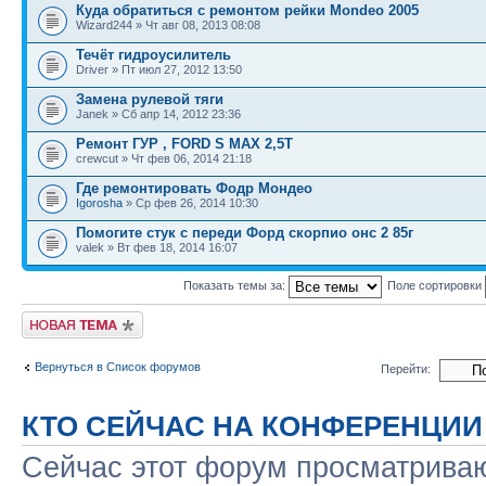
Куда обратиться с ремонтом рейки Mondeo 2005
Wizard244 » Чт авг 08, 2013 08:08
Течёт гидроусилитель
Driver » Пт июл 27, 2012 13:50
Замена рулевой тяги
Janek » Сб апр 14, 2012 23:36
Ремонт ГУР , FORD S MAX 2,5T
crewcut » Чт фев 06, 2014 21:18
Где ремонтировать Фодр Мондео
Igorosha
» Ср фев 26, 2014 10:30
Помогите стук с переди Форд скорпио онс 2 85г
valek » Вт фев 18, 2014 16:07
Показать темы за:
Поле сортировки
Новая тема
Вернуться в Список форумов
Перейти:
КТО СЕЙЧАС НА КОНФЕРЕНЦИИ
Сейчас этот форум просматриваю