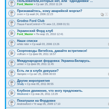
Пользователи,которых нет, или "однодневки"...
Ford_Master
» Ср авг 25, 2010 11:24
Признавайтесь, кому аварийкой моргал?
sven » Ср май 24, 2006 22:23
1
Grodno Ford Club
Паша-FaceControl » Пт июн 13, 2008 01:51
Украинский Форд клуб
Ford_Master
» Пн мар 15, 2010 12:41
Наши списки
white rider » Ср май 03, 2006 13:26
Скорповоды Витебска, давайте встретимся!
volfram » Ср фев 09, 2011 16:57
Международная фордовка: Украина-Беларусь.
umter » Ср фев 09, 2011 11:45
Есть ли в клубе девушки?
Vampire » Ср окт 25, 2006 00:03
Другие мероприятия
Shally
» Ср янв 05, 2011 00:55
Клубное движение, что могу предложить.
Weekend
» Ср янв 26, 2011 13:29
Покатушки на Фордовке
Andrewford » Чт мар 05, 2009 17:10