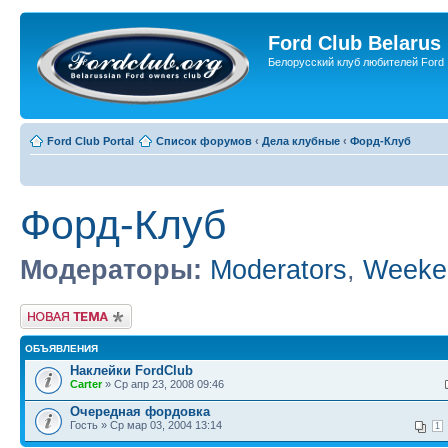
Ford Club Belarus
Белорусский клуб любителей Ford
Ford Club Portal
Список форумов
‹
Дела клубные
‹
Форд-Клуб
Форд-Клуб
Модераторы:
Moderators
,
Weeke
Новая тема
ОБЪЯВЛЕНИЯ
Наклейки FordClub
Carter
» Ср апр 23, 2008 09:46
Очередная фордовка
Гость » Ср мар 03, 2004 13:14
1