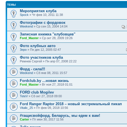
ТЕМЫ
Мероприятия клуба
Spock
» Чт фев 10, 2011 11:38
Фотографии с фордовок
Weekend
» Ср сен 15, 2004 14:04
Записная книжка "клубовцев"
Ford_Master
» Ср окт 28, 2009 19:26
Фото клубных авто
3epo
» Пн дек 12, 2005 02:47
Фото участников клуба
Ремнев Сергей » Пн апр 07, 2008 22:22
Форд - сила!!!
Weekend
» Сб янв 08, 2011 15:57
Fordclub.by ...новая жизнь
Ford_Master
» Вт ноя 27, 2018 01:01
FORD club Mogilev
TeteV
» Сб окт 27, 2018 09:00
Ford Ranger Raptor 2018 – новый экстремальный пикап
Vitalic_25
» Пт фев 09, 2018 10:56
#тащисвойфорд. Беларусь, мы едем к вам!
Carter
» Пт июн 30, 2017 11:56