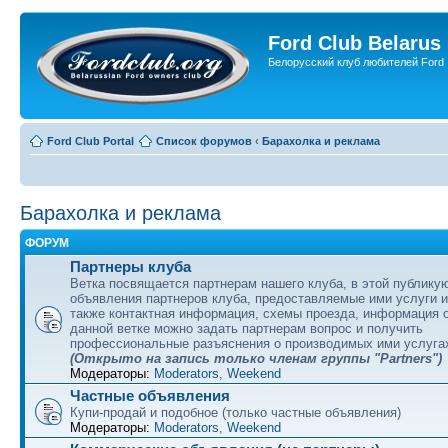
Ford Club Belarus
Белорусский клуб любителей Ford
Ford Club Portal
Список форумов
‹
Барахолка и реклама
Барахолка и реклама
ФОРУМ
Партнеры клуба
Ветка посвящается партнерам нашего клуба, в этой публику
объявления партнеров клуба, предоставляемые ими услуги и
также контактная информация, схемы проезда, информация о
данной ветке можно задать партнерам вопрос и получить
профессиональные разъяснения о производимых ими услуга
(Открыто на запись только членам группы "Partners")
Модераторы:
Moderators
,
Weekend
Частные объявления
Купи-продай и подобное (только частные объявления)
Модераторы:
Moderators
,
Weekend