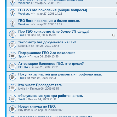
Weekend
» Чт мар 27, 2008 14:15
ГБО 2-3 ого поколения (общие вопросы)
Weekend
» Чт мар 27, 2008 14:15
ГБО 5ого поколения и более новыe.
Weekend
» Чт мар 27, 2008 14:17
Про ГБО конкретно & не более 3% флуда!
Troll
» Чт май 18, 2006 15:09
техосмотр без документов на ГБО
Корень » Вт ноя 23, 2010 18:48
Подержанное ГБО 2-го поколения
Spock
» Пт июн 04, 2010 13:36
Аттестацию баллонов ГБО, кто делал?
BOBKA
» Вт янв 20, 2009 22:11
Покупка запчастей для ремонта и профилактики.
Troll
» Вт фев 03, 2009 10:23
Кто знает: Пропадает тяга.
kiviristi » Пн июл 06, 2009 09:57
обслуживание двс при работе на газе.
SAVA
» Пн сен 14, 2009 21:11
Новая книжка по ГБО.
Billy Bons » Ср апр 09, 2008 09:02