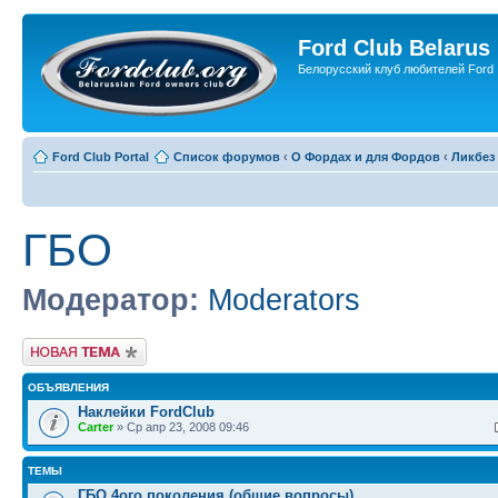
Ford Club Belarus
Белорусский клуб любителей Ford
Ford Club Portal
Список форумов
‹
О Фордах и для Фордов
‹
Ликбез
ГБО
Модератор:
Moderators
Новая тема
ОБЪЯВЛЕНИЯ
Наклейки FordClub
Carter
» Ср апр 23, 2008 09:46
ТЕМЫ
ГБО 4ого поколения (общие вопросы)