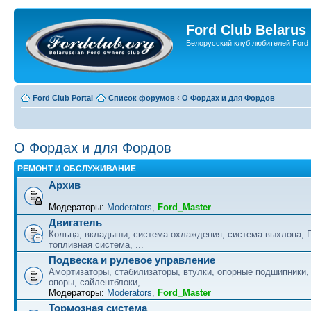
Ford Club Belarus
Белорусский клуб любителей Ford
Ford Club Portal
Список форумов
‹
О Фордах и для Фордов
О Фордах и для Фордов
РЕМОНТ И ОБСЛУЖИВАНИЕ
Архив
Модераторы:
Moderators
,
Ford_Master
Двигатель
Кольца, вкладыши, система охлаждения, система выхлопа, 
топливная система, ...
Подвеска и рулевое управление
Амортизаторы, стабилизаторы, втулки, опорные подшипники
опоры, сайлентблоки, ....
Модераторы:
Moderators
,
Ford_Master
Тормозная система