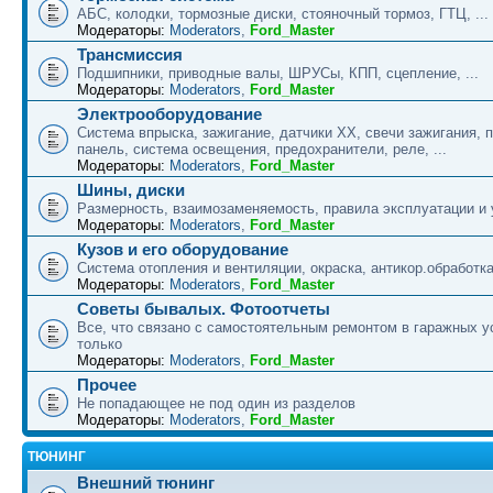
АБС, колодки, тормозные диски, стояночный тормоз, ГТЦ, ...
Модераторы:
Moderators
,
Ford_Master
Трансмиссия
Подшипники, приводные валы, ШРУСы, КПП, сцепление, ...
Модераторы:
Moderators
,
Ford_Master
Электрооборудование
Система впрыска, зажигание, датчики ХХ, свечи зажигания, 
панель, система освещения, предохранители, реле, ...
Модераторы:
Moderators
,
Ford_Master
Шины, диски
Размерность, взаимозаменяемость, правила эксплуатации и у
Модераторы:
Moderators
,
Ford_Master
Кузов и его оборудование
Система отопления и вентиляции, окраска, антикор.обработка,
Модераторы:
Moderators
,
Ford_Master
Советы бывалых. Фотоотчеты
Все, что связано с самостоятельным ремонтом в гаражных у
только
Модераторы:
Moderators
,
Ford_Master
Прочее
Не попадающее не под один из разделов
Модераторы:
Moderators
,
Ford_Master
ТЮНИНГ
Внешний тюнинг