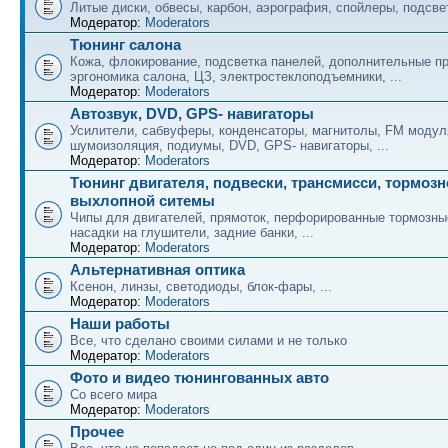
Литые диски, обвесы, карбон, аэрография, спойлеры, подсвет
Модератор:
Moderators
Тюнинг салона
Кожа, флокирование, подсветка панелей, дополнительные п
эргономика салона, ЦЗ, электростеклоподъемники, ...
Модератор:
Moderators
Автозвук, DVD, GPS- навигаторы
Усилители, сабвуферы, конденсаторы, магнитолы, FM модул
шумоизоляция, подиумы, DVD, GPS- навигаторы, ...
Модератор:
Moderators
Тюнинг двигателя, подвески, трансмисси, тормозн
выхлопной ситемы
Чипы для двигателей, прямоток, перфорированные тормозные
насадки на глушители, задние банки, ...
Модератор:
Moderators
Альтернативная оптика
Ксенон, линзы, светодиоды, блок-фары, ...
Модератор:
Moderators
Наши работы
Все, что сделано своими силами и не только
Модератор:
Moderators
Фото и видео тюнингованных авто
Со всего мира
Модератор:
Moderators
Прочее