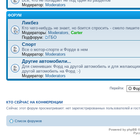
Все, что не попадает не под один из разделов
Модератор:
Moderators
ФОРУМ
Ликбез
Кто чего-нибудь не знает, но боится спросить - смело пишите
Модераторы:
Moderators
,
Carter
Подфорум:
ГБО
Спорт
Все о мотор-спорте и Форде в нем
Модератор:
Moderators
Другие автомобили...
Для сменивших Форд на другой автомобиль и для желающих
другой автомобиль на Форд :-)
Модератор:
Moderators
Перейти:
КТО СЕЙЧАС НА КОНФЕРЕНЦИИ
Сейчас этот форум просматривают: нет зарегистрированных пользователей и гост
Список форумов
Powered by phpBB ©
Рус