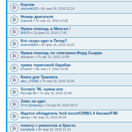
Кортеж
slavomir525
» Вс июн 26, 2016 22:24
Номер двигателя
Ganzha
» Пт апр 15, 2016 14:28
Нужна помощь в Минске !
Боб79
» Ср фев 24, 2016 17:45
Кто скоро едет в Питер?
Andron8824
» Вт фев 16, 2016 18:25
Нужна помощь по электрике,Форд Сьерра
dianatser » Пт авг 23, 2013 13:49
нужен тормозной барабан
67ser67
» Вс янв 17, 2016 23:58
Книга для Транзита
alex_170382
» Чт янв 29, 2015 15:00
Scorpio '96. нужна кпп
Рустам 95
» Чт апр 16, 2015 22:49
Zetec не едет.
Отто Штирлиц
» Сб апр 04, 2015 09:27
Ищется обладатель ford escort/1998/1.4 бензин/F4B
alexey
» Вс мар 15, 2015 00:04
помогу с ремонтом в бресте.
kartafanik
» Вт мар 10, 2015 21:16