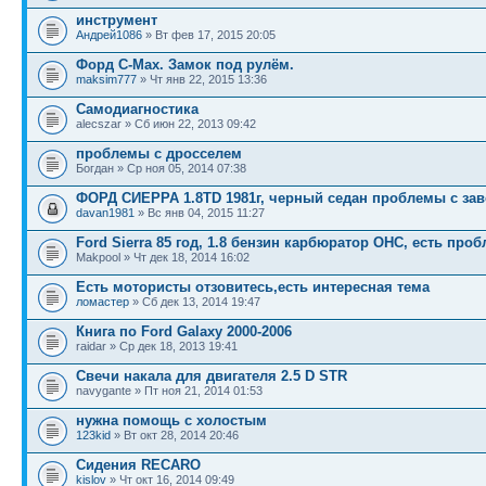
инструмент
Андрей1086
» Вт фев 17, 2015 20:05
Форд С-Max. Замок под рулём.
maksim777
» Чт янв 22, 2015 13:36
Самодиагностика
alecszar » Сб июн 22, 2013 09:42
проблемы с дросселем
Богдан » Ср ноя 05, 2014 07:38
ФОРД СИЕРРА 1.8TD 1981г, черный седан проблемы с за
davan1981
» Вс янв 04, 2015 11:27
Ford Sierra 85 год, 1.8 бензин карбюратор OHC, есть про
Makpool » Чт дек 18, 2014 16:02
Есть мотористы отзовитесь,есть интересная тема
ломастер
» Сб дек 13, 2014 19:47
Книга по Ford Galaxy 2000-2006
raidar » Ср дек 18, 2013 19:41
Свечи накала для двигателя 2.5 D STR
navygante » Пт ноя 21, 2014 01:53
нужна помощь с холостым
123kid
» Вт окт 28, 2014 20:46
Сидения RECARO
kislov
» Чт окт 16, 2014 09:49