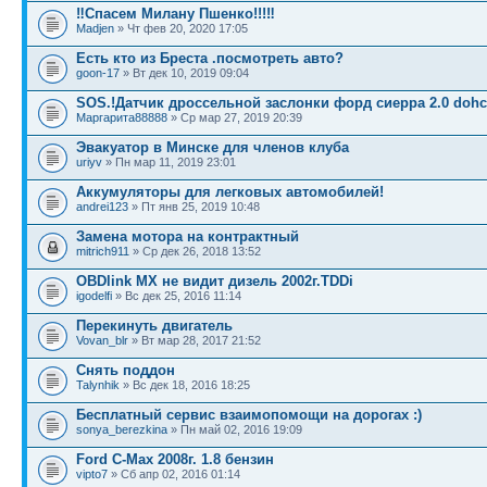
‼Спасем Милану Пшенко!!!‼
Madjen
» Чт фев 20, 2020 17:05
Есть кто из Бреста .посмотреть авто?
goon-17
» Вт дек 10, 2019 09:04
SOS.!Датчик дроссельной заслонки форд сиерра 2.0 dohc
Маргарита88888
» Ср мар 27, 2019 20:39
Эвакуатор в Минске для членов клуба
uriyv
» Пн мар 11, 2019 23:01
Аккумуляторы для легковых автомобилей!
andrei123
» Пт янв 25, 2019 10:48
Замена мотора на контрактный
mitrich911
» Ср дек 26, 2018 13:52
OBDlink MX не видит дизель 2002г.TDDi
igodelfi
» Вс дек 25, 2016 11:14
Перекинуть двигатель
Vovan_blr
» Вт мар 28, 2017 21:52
Снять поддон
Talynhik
» Вс дек 18, 2016 18:25
Бесплатный сервис взаимопомощи на дорогах :)
sonya_berezkina
» Пн май 02, 2016 19:09
Ford C-Max 2008г. 1.8 бензин
vipto7
» Сб апр 02, 2016 01:14