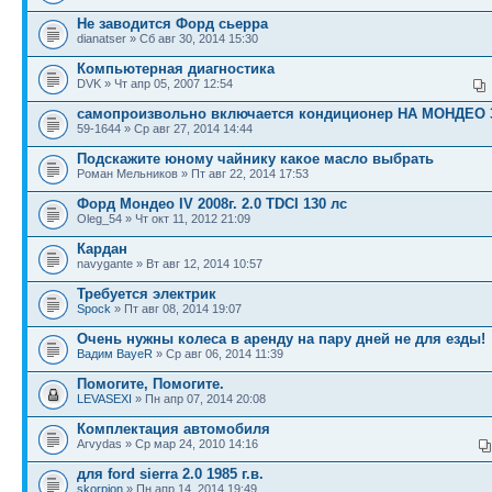
Не заводится Форд сьерра
dianatser » Сб авг 30, 2014 15:30
Компьютерная диагностика
DVK » Чт апр 05, 2007 12:54
самопроизвольно включается кондиционер НА МОНДЕО 
59-1644 » Ср авг 27, 2014 14:44
Подскажите юному чайнику какое масло выбрать
Роман Мельников » Пт авг 22, 2014 17:53
Форд Мондео IV 2008г. 2.0 TDCI 130 лс
Oleg_54 » Чт окт 11, 2012 21:09
Кардан
navygante » Вт авг 12, 2014 10:57
Требуется электрик
Spock
» Пт авг 08, 2014 19:07
Очень нужны колеса в аренду на пару дней не для езды!
Вадим BayeR
» Ср авг 06, 2014 11:39
Помогите, Помогите.
LEVASEXI
» Пн апр 07, 2014 20:08
Комплектация автомобиля
Arvydas » Ср мар 24, 2010 14:16
для ford sierra 2.0 1985 г.в.
skorpion
» Пн апр 14, 2014 19:49