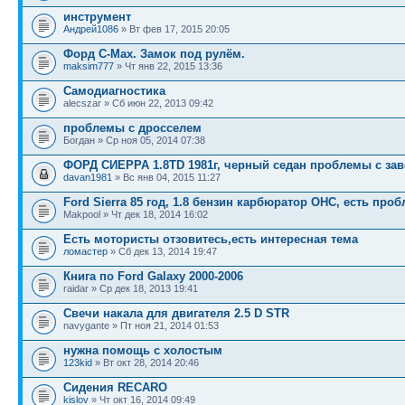
инструмент
Андрей1086
» Вт фев 17, 2015 20:05
Форд С-Max. Замок под рулём.
maksim777
» Чт янв 22, 2015 13:36
Самодиагностика
alecszar » Сб июн 22, 2013 09:42
проблемы с дросселем
Богдан » Ср ноя 05, 2014 07:38
ФОРД СИЕРРА 1.8TD 1981г, черный седан проблемы с за
davan1981
» Вс янв 04, 2015 11:27
Ford Sierra 85 год, 1.8 бензин карбюратор OHC, есть про
Makpool » Чт дек 18, 2014 16:02
Есть мотористы отзовитесь,есть интересная тема
ломастер
» Сб дек 13, 2014 19:47
Книга по Ford Galaxy 2000-2006
raidar » Ср дек 18, 2013 19:41
Свечи накала для двигателя 2.5 D STR
navygante » Пт ноя 21, 2014 01:53
нужна помощь с холостым
123kid
» Вт окт 28, 2014 20:46
Сидения RECARO
kislov
» Чт окт 16, 2014 09:49