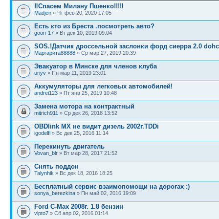
‼Спасем Милану Пшенко!!!‼
Madjen
» Чт фев 20, 2020 17:05
Есть кто из Бреста .посмотреть авто?
goon-17
» Вт дек 10, 2019 09:04
SOS.!Датчик дроссельной заслонки форд сиерра 2.0 dohc
Маргарита88888
» Ср мар 27, 2019 20:39
Эвакуатор в Минске для членов клуба
uriyv
» Пн мар 11, 2019 23:01
Аккумуляторы для легковых автомобилей!
andrei123
» Пт янв 25, 2019 10:48
Замена мотора на контрактный
mitrich911
» Ср дек 26, 2018 13:52
OBDlink MX не видит дизель 2002г.TDDi
igodelfi
» Вс дек 25, 2016 11:14
Перекинуть двигатель
Vovan_blr
» Вт мар 28, 2017 21:52
Снять поддон
Talynhik
» Вс дек 18, 2016 18:25
Бесплатный сервис взаимопомощи на дорогах :)
sonya_berezkina
» Пн май 02, 2016 19:09
Ford C-Max 2008г. 1.8 бензин
vipto7
» Сб апр 02, 2016 01:14