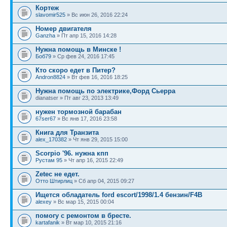
Кортеж
slavomir525
» Вс июн 26, 2016 22:24
Номер двигателя
Ganzha
» Пт апр 15, 2016 14:28
Нужна помощь в Минске !
Боб79
» Ср фев 24, 2016 17:45
Кто скоро едет в Питер?
Andron8824
» Вт фев 16, 2016 18:25
Нужна помощь по электрике,Форд Сьерра
dianatser » Пт авг 23, 2013 13:49
нужен тормозной барабан
67ser67
» Вс янв 17, 2016 23:58
Книга для Транзита
alex_170382
» Чт янв 29, 2015 15:00
Scorpio '96. нужна кпп
Рустам 95
» Чт апр 16, 2015 22:49
Zetec не едет.
Отто Штирлиц
» Сб апр 04, 2015 09:27
Ищется обладатель ford escort/1998/1.4 бензин/F4B
alexey
» Вс мар 15, 2015 00:04
помогу с ремонтом в бресте.
kartafanik
» Вт мар 10, 2015 21:16