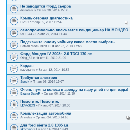
Не заводится Форд сьерра
dianatser » Сб авг 30, 2014 15:30
Компьютерная диагностика
DVK » Чт апр 05, 2007 12:54
самопроизвольно включается кондиционер НА МОНДЕО 
59-1644 » Ср авг 27, 2014 14:44
Подскажите юному чайнику какое масло выбрать
Роман Мельников » Пт авг 22, 2014 17:53
Форд Мондео IV 2008г. 2.0 TDCI 130 лс
Oleg_54 » Чт окт 11, 2012 21:09
Кардан
navygante » Вт авг 12, 2014 10:57
Требуется электрик
Spock
» Пт авг 08, 2014 19:07
Очень нужны колеса в аренду на пару дней не для езды!
Вадим BayeR
» Ср авг 06, 2014 11:39
Помогите, Помогите.
LEVASEXI
» Пн апр 07, 2014 20:08
Комплектация автомобиля
Arvydas » Ср мар 24, 2010 14:16
для ford sierra 2.0 1985 г.в.
skorpion
» Пн апр 14, 2014 19:49