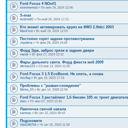
Ford Focus 4 NOx#1
extrememod
» Пн июн 24, 2024 12:56
S-max
Andron82
» Пн май 20, 2024 17:21
Кто может активировать круиз на ФМ3 2.0tdci 2003
MaxFord
» Вс май 19, 2024 12:53
Постояно горят задние противотуманки
Jojodima
» Чт фев 29, 2024 14:04
Форд Эдж, заброс грязи в задние двери
vlandr
» Вт фев 27, 2024 15:32
Фары дальнего света. Форд фиеста мк6 2009
dikman123
» Сб янв 13, 2024 21:00
Ford Focus 3 1.5 EcoBoost. Не опять, а снова
Vov4eg
» Вт дек 19, 2023 17:15
Проблемы с "развал-схождение"
Misha_03
» Вс дек 14, 2008 22:56
Ford Focus 3 рестайлинг 1,6 бензин 105 лс троит двигател
dskv
» Пт июл 07, 2023 13:45
Лампочка свечей накала
sanmas
» Вс окт 22, 2023 09:42
Подскожите
Vlad198704
» Чт окт 26, 2023 11:58