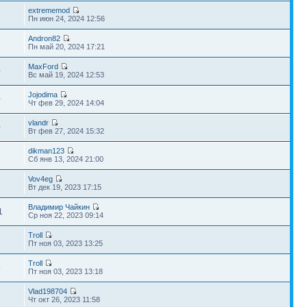
extrememod
5
Пн июн 24, 2024 12:56
Andron82
3
Пн май 20, 2024 17:21
MaxFord
0
Вс май 19, 2024 12:53
Jojodima
0
Чт фев 29, 2024 14:04
vlandr
0
Вт фев 27, 2024 15:32
dikman123
6
Сб янв 13, 2024 21:00
Vov4eg
3
Вт дек 19, 2023 17:15
Владимир Чайкин
1
Ср ноя 22, 2023 09:14
Troll
2
Пт ноя 03, 2023 13:25
Troll
9
Пт ноя 03, 2023 13:18
Vlad198704
6
Чт окт 26, 2023 11:58