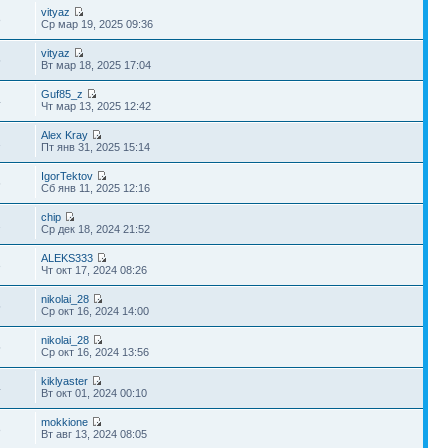
vityaz
8
Ср мар 19, 2025 09:36
vityaz
5
Вт мар 18, 2025 17:04
Guf85_z
4
Чт мар 13, 2025 12:42
Alex Kray
1
Пт янв 31, 2025 15:14
IgorTektov
6
Сб янв 11, 2025 12:16
chip
2
Ср дек 18, 2024 21:52
ALEKS333
3
Чт окт 17, 2024 08:26
nikolai_28
5
Ср окт 16, 2024 14:00
nikolai_28
5
Ср окт 16, 2024 13:56
kiklyaster
4
Вт окт 01, 2024 00:10
mokkione
8
Вт авг 13, 2024 08:05