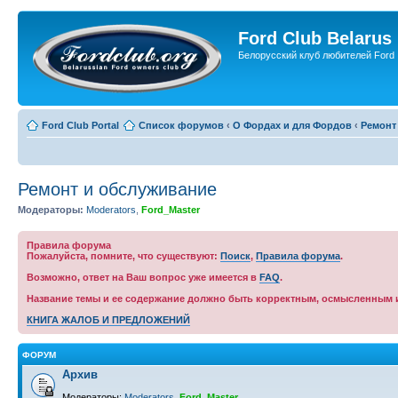
Ford Club Belarus
Белорусский клуб любителей Ford
Ford Club Portal
Список форумов
‹
О Фордах и для Фордов
‹
Ремонт
Ремонт и обслуживание
Модераторы:
Moderators
,
Ford_Master
Правила форума
Пожалуйста, помните, что существуют:
Поиск
,
Правила форума
.
Возможно, ответ на Ваш вопрос уже имеется в
FAQ
.
Название темы и ее содержание должно быть корректным, осмысленным и
КНИГА ЖАЛОБ И ПРЕДЛОЖЕНИЙ
ФОРУМ
Архив
Модераторы:
Moderators
,
Ford_Master