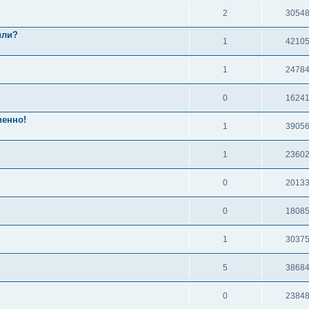
2
3054
или?
1
4210
1
2478
0
1624
венно!
1
3905
1
2360
0
2013
0
1808
1
3037
5
3868
0
2384