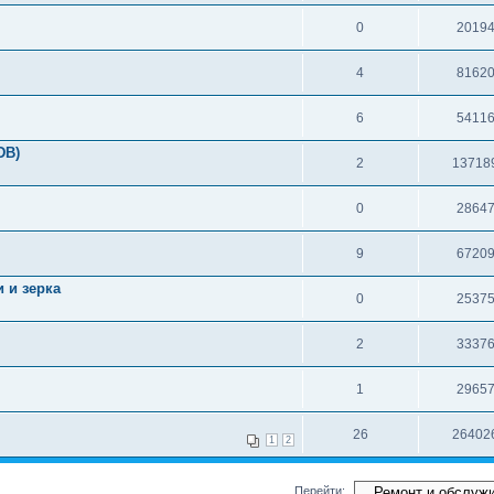
0
2019
4
8162
6
5411
DB)
2
13718
0
2864
9
6720
 и зерка
0
2537
2
3337
1
2965
26
26402
1
2
Перейти: