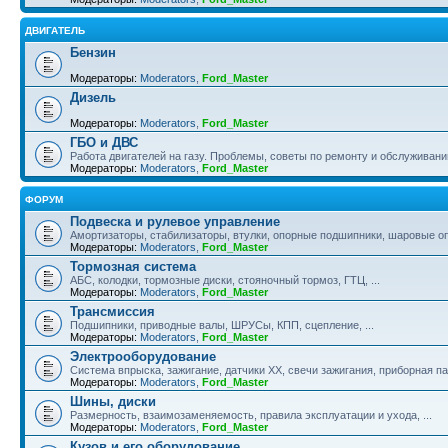
ДВИГАТЕЛЬ
Бензин
Модераторы:
Moderators
,
Ford_Master
Дизель
Модераторы:
Moderators
,
Ford_Master
ГБО и ДВС
Работа двигателей на газу. Проблемы, советы по ремонту и обслуживанию
Модераторы:
Moderators
,
Ford_Master
ФОРУМ
Подвеска и рулевое управление
Амортизаторы, стабилизаторы, втулки, опорные подшипники, шаровые опо
Модераторы:
Moderators
,
Ford_Master
Тормозная система
АБС, колодки, тормозные диски, стояночный тормоз, ГТЦ, ...
Модераторы:
Moderators
,
Ford_Master
Трансмиссия
Подшипники, приводные валы, ШРУСы, КПП, сцепление, ...
Модераторы:
Moderators
,
Ford_Master
Электрооборудование
Система впрыска, зажигание, датчики ХХ, свечи зажигания, приборная па
Модераторы:
Moderators
,
Ford_Master
Шины, диски
Размерность, взаимозаменяемость, правила эксплуатации и ухода, ...
Модераторы:
Moderators
,
Ford_Master
Кузов и его оборудование