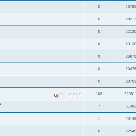
0
1878
0
2821
0
2213
0
2313
0
3687
0
2047
0
2070
108
62081
...
1
6
7
8
ь
7
5148
1
2514
0
2254