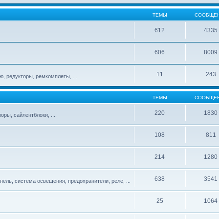
ТЕМЫ
СООБЩЕ
612
4335
606
8009
11
243
, редукторы, ремкомплеты, ...
ТЕМЫ
СООБЩЕ
220
1830
ры, сайлентблоки, ....
108
811
214
1280
638
3541
нель, система освещения, предохранители, реле, ...
25
1064