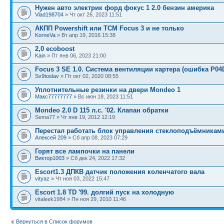
Нужен авто электрик форд фокус 1 2.0 бензин америка
Vlad198704
» Чт окт 26, 2023 11:51
АКПП Powershift или ТСМ Focus 3 и не только
KorneVa
» Вт апр 19, 2016 15:38
2,0 ecoboost
Kain
» Пт янв 06, 2023 21:00
Focus 3 SE 1.0. Система вентиляции картера (ошибка P04
Sv9toslav
» Пт окт 02, 2020 08:55
Уплотнительные резинки на двери Mondeo 1
Макс77777777
» Вс июн 18, 2023 11:51
Mondeo 2.0 D 115 л.с. '02. Клапан обратки
Sema77 » Чт янв 19, 2012 12:19
Перестал работать блок управления стеклоподъёмниками
Алексей 209
» Сб апр 08, 2023 07:29
Горят все лампочки на панели
Виктор1003
» Сб дек 24, 2022 17:32
Escort1.3 ДПКВ датчик положения коленчатого вала
vityaz
» Чт ноя 03, 2022 15:47
Escort 1.8 TD '99. долгий пуск на холодную
vitaleek1984 » Пн ноя 29, 2010 11:46
Вернуться в Список форумов