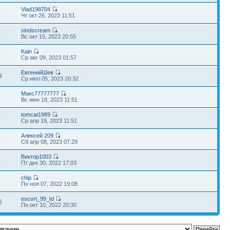
Vlad198704
4
Чт окт 26, 2023 11:51
sindscream
0
Вс окт 15, 2023 20:55
Kain
6
Ср авг 09, 2023 01:57
ЕвгенийШев
9
Ср июл 05, 2023 20:32
Макс77777777
7
Вс июн 18, 2023 11:51
tomcat1989
9
Ср апр 19, 2023 11:51
Алексей 209
5
Сб апр 08, 2023 07:29
Виктор1003
6
Пт дек 30, 2022 17:03
chip
7
Пн ноя 07, 2022 19:08
escort_99_td
6
Пн окт 10, 2022 20:30