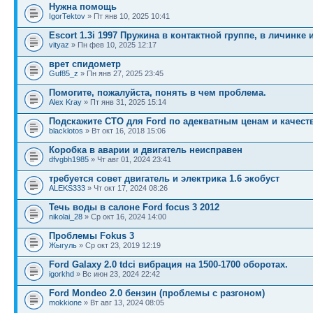
Нужна помощь
IgorTektov
» Пт янв 10, 2025 10:41
Escort 1.3i 1997 Пружина в контактной группе, в личинке 
vityaz
» Пн фев 10, 2025 12:17
врет спидометр
Guf85_z
» Пн янв 27, 2025 23:45
Помогите, пожалуйста, понять в чем проблема.
Alex Kray
» Пт янв 31, 2025 15:14
Подскажите СТО для Ford по адекватным ценам и качест
blacklotos
» Вт окт 16, 2018 15:06
Коробка в аварии и двигатель неисправен
dfvgbh1985
» Чт авг 01, 2024 23:41
требуется совет двигатель и электрика 1.6 экобуст
ALEKS333
» Чт окт 17, 2024 08:26
Течь воды в салоне Ford focus 3 2012
nikolai_28
» Ср окт 16, 2024 14:00
Пpоблемы Fokus 3
Жыгуль
» Ср окт 23, 2019 12:19
Ford Galaxy 2.0 tdci вибрация на 1500-1700 оборотах.
igorkhd
» Вс июн 23, 2024 22:42
Ford Mondeo 2.0 бензин (проблемы с разгоном)
mokkione
» Вт авг 13, 2024 08:05