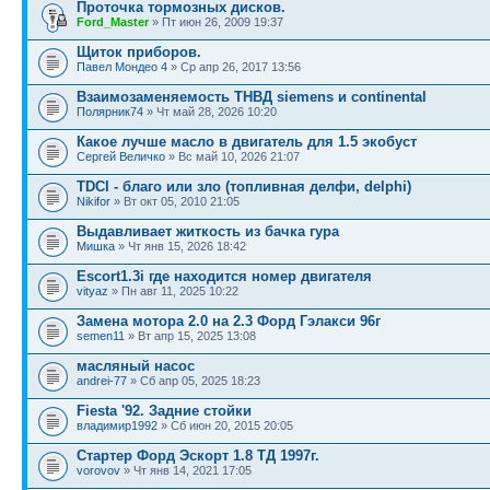
Проточка тормозных дисков.
Ford_Master
» Пт июн 26, 2009 19:37
Щиток приборов.
Павел Мондео 4
» Ср апр 26, 2017 13:56
Взаимозаменяемость ТНВД siemens и continental
Полярник74
» Чт май 28, 2026 10:20
Какое лучше масло в двигатель для 1.5 экобуст
Сергей Величко
» Вс май 10, 2026 21:07
TDCI - благо или зло (топливная делфи, delphi)
Nikifor
» Вт окт 05, 2010 21:05
Выдавливает житкость из бачка гура
Мишка
» Чт янв 15, 2026 18:42
Escort1.3i где находится номер двигателя
vityaz
» Пн авг 11, 2025 10:22
Замена мотора 2.0 на 2.3 Форд Гэлакси 96г
semen11
» Вт апр 15, 2025 13:08
масляный насос
andrei-77
» Сб апр 05, 2025 18:23
Fiesta '92. Задние стойки
владимир1992
» Сб июн 20, 2015 20:05
Стартер Форд Эскорт 1.8 ТД 1997г.
vorovov
» Чт янв 14, 2021 17:05