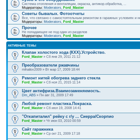
Система отопления и вентиляции, окраска, антикор.обработка, ...
Модераторы:
Moderators
,
Ford_Master
Советы бывалых. Фотоотчеты
Все, что связано с самостоятельным ремонтом в гаражных условиях и н
Модераторы:
Moderators
,
Ford_Master
Прочее
Не попадающее не под один из разделов
Модераторы:
Moderators
,
Ford_Master
АКТИВНЫЕ ТЕМЫ
Клапан холостого хода (КХХ).Устройство.
Ford_Master
» Сб янв 29, 2011 21:12
Преобразователи ржавчины
mihailov2009 » Вт мар 17, 2009 18:44
Ремонт нитей обогрева заднего стекла
Ford_Master
» Сб ноя 21, 2015 11:14
Цвет антифриза.Взаимозаменяемость.
Dm_ABS
» Пн авг 31, 2009 17:49
Любой ремонт пластика.Покраска.
Ford_Master
» Сб июл 19, 2008 14:41
"Откапиталил" рейку с г/у ... Сиерра/Скорпио
Ford_Master
» Чт июн 03, 2010 00:59
Сайт гаражника
Ford_Master
» Ср окт 21, 2009 17:18