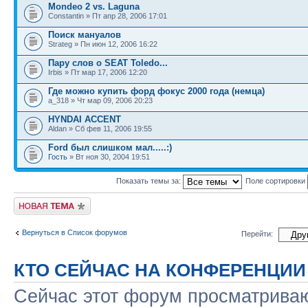
Mondeo 2 vs. Laguna
Constantin » Пт апр 28, 2006 17:01
Поиск мануалов
Strateg » Пн июн 12, 2006 16:22
Пару слов о SEAT Toledo...
Irbis » Пт мар 17, 2006 12:20
Где можно купить форд фокус 2000 года (немца)
a_318 » Чт мар 09, 2006 20:23
HYNDAI ACCENT
Aldan » Сб фев 11, 2006 19:55
Ford был слишком мал.....:)
Гость
» Вт ноя 30, 2004 19:51
Показать темы за:
Поле сортировки
Новая тема
Вернуться в Список форумов
Перейти:
КТО СЕЙЧАС НА КОНФЕРЕНЦИИ
Сейчас этот форум просматриваю