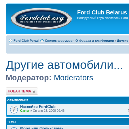
Ford Club Belarus
Белорусский клуб любителей Ford
Ford Club Portal
Список форумов
‹
О Фордах и для Фордов
‹
Другие 
Другие автомобили...
Модератор:
Moderators
Новая тема
ОБЪЯВЛЕНИЯ
Наклейки FordClub
Carter
» Ср апр 23, 2008 09:46
ТЕМЫ
Форд или Фольксваген