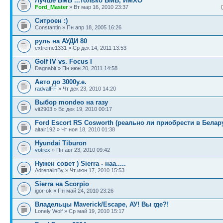
Лучше БМВ ...только БМВ, ИМХО
Ford_Master
» Вт мар 16, 2010 23:37
Ситроен :)
Constantin » Пн апр 18, 2005 16:26
руль на АУДИ 80
extreme1331 » Ср дек 14, 2011 13:53
Golf IV vs. Focus I
Dagnabit » Пн июн 20, 2011 14:58
Авто до 3000у.е.
radvalFF
» Чт дек 23, 2010 14:20
Выбор mondeo на газу
vit2903 » Вс дек 19, 2010 00:17
Ford Escort RS Cosworth (реально ли приобрести в Белар
altair192 » Чт ноя 18, 2010 01:38
Hyundai Tiburon
votrex
» Пн авг 23, 2010 09:42
Нужен совет ) Sierra - наа.....
AdrenalinBy » Чт июн 17, 2010 15:53
Sierra на Scorpio
igor-ok » Пн май 24, 2010 23:26
Владельцы Maverick/Esсape, АУ! Вы где?!
Lonely Wolf » Ср май 19, 2010 15:17