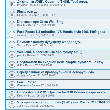
Дизельная АУДИ. Совет по ТНВД. Требуется.
Ремнев Сергей » Ср сен 03, 2008 22:49
Fiesta или ...
Uzver » Ср мар 26, 2008 15:27
Кто знает про Great Wall-Sing
ВлаDs » Вт апр 15, 2008 21:40
Ford Focus 1.8 turbodisel VS Honda civic 1996-1999 goda
alekc » Пт июн 16, 2006 12:58
Помогите юному будущему Фордоводу.
Slem » Ср сен 28, 2005 18:42
Weekend, а расскажи-ка про сузуку X90 ;)
pashil
» Пн мар 31, 2008 14:21
Предложили по сходной цене скорпа лупатого на газу.
GID » Пт июл 07, 2006 23:42
Переделанная из праворульной в леворульную
druggy » Ср апр 11, 2007 16:03
Isuzu Rodeo
Weekend
» Пн ноя 27, 2006 19:22
Honda Accord V VS Opel Vectra B !!! Все-таки надо ехать !!!
Dmitry » Вс окт 09, 2005 00:08
Что приобрести Ford Focus (98-01) или Mazda 323 (98-01)?
Joint » Ср июл 05, 2006 12:02