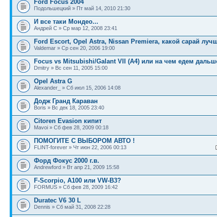
Ford Focus 2004
Подольшецкий » Пт май 14, 2010 21:30
И все таки Мондео...
Андрей С » Ср мар 12, 2008 23:41
Ford Escort, Opel Astra, Nissan Premiera, какой сарай луч
Valdemar » Ср сен 20, 2006 19:00
Focus vs Mitsubishi/Galant VII (A4) или на чем едем дальш
Dmitry » Вс сен 11, 2005 15:00
Opel Astra G
Alexander_ » Сб июл 15, 2006 14:08
Додж Гранд Караван
Boris » Вс дек 18, 2005 23:40
Citoren Evasion кипит
Mavoi » Сб фев 28, 2009 00:18
ПОМОГИТЕ С ВЫБОРОМ АВТО !
FLINT-forever » Чт июн 22, 2006 00:13
Форд Фокус 2000 г.в.
Andrewford » Вт апр 21, 2009 15:58
F-Scorpio, A100 или VW-B3?
FORMUS » Сб фев 28, 2009 16:42
Duratec V6 30 L
Dennis » Сб май 31, 2008 22:28