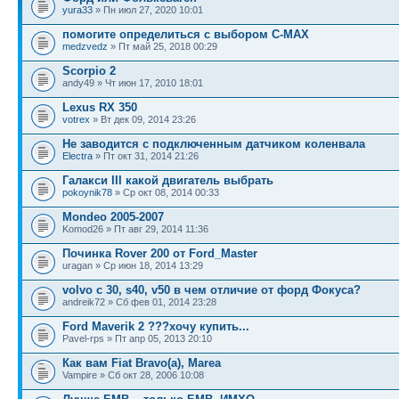
yura33
» Пн июл 27, 2020 10:01
помогите определиться с выбором C-MAX
medzvedz
» Пт май 25, 2018 00:29
Scorpio 2
andy49 » Чт июн 17, 2010 18:01
Lexus RX 350
votrex
» Вт дек 09, 2014 23:26
Не заводится с подключенным датчиком коленвала
Electra
» Пт окт 31, 2014 21:26
Галакси III какой двигатель выбрать
pokoynik78
» Ср окт 08, 2014 00:33
Mondeo 2005-2007
Komod26 » Пт авг 29, 2014 11:36
Починка Rover 200 от Ford_Master
uragan » Ср июн 18, 2014 13:29
volvo c 30, s40, v50 в чем отличие от форд Фокуса?
andreik72 » Сб фев 01, 2014 23:28
Ford Maverik 2 ???хочу купить...
Pavel-rps » Пт апр 05, 2013 20:10
Как вам Fiat Bravo(a), Marea
Vampire » Сб окт 28, 2006 10:08