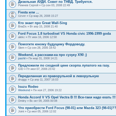
Дизельная АУДИ. Совет по ТНВД. Требуется.
Ремнев Сергей » Ср сен 03, 2008 22:49
Fiesta или ...
Uzver » Ср мар 26, 2008 15:27
Кто знает про Great Wall-Sing
ВлаDs » Вт апр 15, 2008 21:40
Ford Focus 1.8 turbodisel VS Honda civic 1996-1999 goda
alekc » Пт июн 16, 2006 12:58
Помогите юному будущему Фордоводу.
Slem » Ср сен 28, 2005 18:42
Weekend, а расскажи-ка про сузуку X90 ;)
pashil
» Пн мар 31, 2008 14:21
Предложили по сходной цене скорпа лупатого на газу.
GID » Пт июл 07, 2006 23:42
Переделанная из праворульной в леворульную
druggy » Ср апр 11, 2007 16:03
Isuzu Rodeo
Weekend
» Пн ноя 27, 2006 19:22
Honda Accord V VS Opel Vectra B !!! Все-таки надо ехать !!!
Dmitry » Вс окт 09, 2005 00:08
Что приобрести Ford Focus (98-01) или Mazda 323 (98-01)?
Joint » Ср июл 05, 2006 12:02