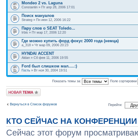
Mondeo 2 vs. Laguna
Constantin » Пт апр 28, 2006 17:01
Поиск мануалов
Strateg » Пн июн 12, 2006 16:22
Пару слов о SEAT Toledo...
Irbis » Пт мар 17, 2006 12:20
Где можно купить форд фокус 2000 года (немца)
a_318 » Чт мар 09, 2006 20:23
HYNDAI ACCENT
Aldan » Сб фев 11, 2006 19:55
Ford был слишком мал.....:)
Гость
» Вт ноя 30, 2004 19:51
Показать темы за:
Поле сортировки
Новая тема
Вернуться в Список форумов
Перейти:
КТО СЕЙЧАС НА КОНФЕРЕНЦИИ
Сейчас этот форум просматриваю