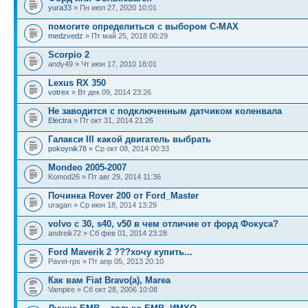
yura33
» Пн июл 27, 2020 10:01
помогите определиться с выбором C-MAX
medzvedz
» Пт май 25, 2018 00:29
Scorpio 2
andy49 » Чт июн 17, 2010 18:01
Lexus RX 350
votrex
» Вт дек 09, 2014 23:26
Не заводится с подключенным датчиком коленвала
Electra
» Пт окт 31, 2014 21:26
Галакси III какой двигатель выбрать
pokoynik78
» Ср окт 08, 2014 00:33
Mondeo 2005-2007
Komod26 » Пт авг 29, 2014 11:36
Починка Rover 200 от Ford_Master
uragan » Ср июн 18, 2014 13:29
volvo c 30, s40, v50 в чем отличие от форд Фокуса?
andreik72 » Сб фев 01, 2014 23:28
Ford Maverik 2 ???хочу купить...
Pavel-rps » Пт апр 05, 2013 20:10
Как вам Fiat Bravo(a), Marea
Vampire » Сб окт 28, 2006 10:08