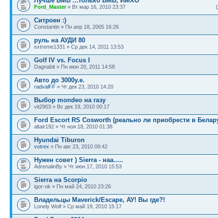
Лучше БМВ ...только БМВ, ИМХО
Ford_Master
» Вт мар 16, 2010 23:37
Ситроен :)
Constantin » Пн апр 18, 2005 16:26
руль на АУДИ 80
extreme1331 » Ср дек 14, 2011 13:53
Golf IV vs. Focus I
Dagnabit » Пн июн 20, 2011 14:58
Авто до 3000у.е.
radvalFF
» Чт дек 23, 2010 14:20
Выбор mondeo на газу
vit2903 » Вс дек 19, 2010 00:17
Ford Escort RS Cosworth (реально ли приобрести в Белар
altair192 » Чт ноя 18, 2010 01:38
Hyundai Tiburon
votrex
» Пн авг 23, 2010 09:42
Нужен совет ) Sierra - наа.....
AdrenalinBy » Чт июн 17, 2010 15:53
Sierra на Scorpio
igor-ok » Пн май 24, 2010 23:26
Владельцы Maverick/Esсape, АУ! Вы где?!
Lonely Wolf » Ср май 19, 2010 15:17