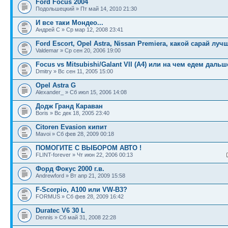
Ford Focus 2004
Подольшецкий » Пт май 14, 2010 21:30
И все таки Мондео...
Андрей С » Ср мар 12, 2008 23:41
Ford Escort, Opel Astra, Nissan Premiera, какой сарай луч
Valdemar » Ср сен 20, 2006 19:00
Focus vs Mitsubishi/Galant VII (A4) или на чем едем дальш
Dmitry » Вс сен 11, 2005 15:00
Opel Astra G
Alexander_ » Сб июл 15, 2006 14:08
Додж Гранд Караван
Boris » Вс дек 18, 2005 23:40
Citoren Evasion кипит
Mavoi » Сб фев 28, 2009 00:18
ПОМОГИТЕ С ВЫБОРОМ АВТО !
FLINT-forever » Чт июн 22, 2006 00:13
Форд Фокус 2000 г.в.
Andrewford » Вт апр 21, 2009 15:58
F-Scorpio, A100 или VW-B3?
FORMUS » Сб фев 28, 2009 16:42
Duratec V6 30 L
Dennis » Сб май 31, 2008 22:28