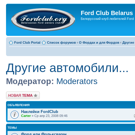
Ford Club Belarus
Белорусский клуб любителей Ford
Ford Club Portal
Список форумов
‹
О Фордах и для Фордов
‹
Другие 
Другие автомобили...
Модератор:
Moderators
Новая тема
ОБЪЯВЛЕНИЯ
Наклейки FordClub
Carter
» Ср апр 23, 2008 09:46
ТЕМЫ
Форд или Фольксваген