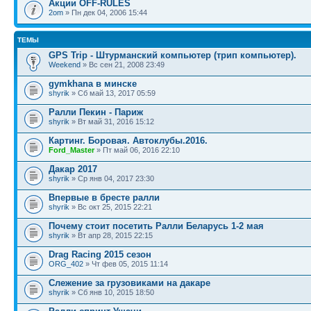
Акции OFF-RULES
2om
» Пн дек 04, 2006 15:44
ТЕМЫ
GPS Trip - Штурманский компьютер (трип компьютер).
Weekend
» Вс сен 21, 2008 23:49
gymkhana в минске
shyrik
» Сб май 13, 2017 05:59
Ралли Пекин - Париж
shyrik
» Вт май 31, 2016 15:12
Картинг. Боровая. Автоклубы.2016.
Ford_Master
» Пт май 06, 2016 22:10
Дакар 2017
shyrik
» Ср янв 04, 2017 23:30
Впервые в бресте ралли
shyrik
» Вс окт 25, 2015 22:21
Почему стоит посетить Ралли Беларусь 1-2 мая
shyrik
» Вт апр 28, 2015 22:15
Drag Racing 2015 сезон
ORG_402
» Чт фев 05, 2015 11:14
Слежение за грузовиками на дакаре
shyrik
» Сб янв 10, 2015 18:50