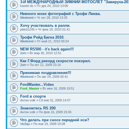
3-Й МЕЖДУНАРОДНЫЙ ЗИМНИЙ МОТОСЛЕТ "Завируха-2011
kastet-ds » Пт дек 24, 2010 13:06
Немного моих фотографий с Трофи Ликва.
Weekend
» Чт окт 28, 2010 13:25
Хочу участвовать в ралли.
pblcb1245 » Чт фев 18, 2010 01:41
Трофи Рейд Багна 2010.
Weekend
» Пт май 21, 2010 00:24
NEW RS500 - it's back again!!!
2om
» Вт мар 30, 2010 12:51
Как Г.Форд рекорд скорости покорил.
2om
» Пн окт 12, 2009 23:16
Принимаю поздравления!!!
Weekend
» Пн авг 24, 2009 00:41
FordMaster...Video
Ford_Master
» Вт июн 16, 2009 19:51
Ford в спорте
Антон volk » Сб янв 31, 2009 14:57
Знакомтесь RS 200
Антон volk » Пн фев 16, 2009 23:45
Что делать при сносе передней оси?
VioSqu
» Пн янв 19, 2009 19:08