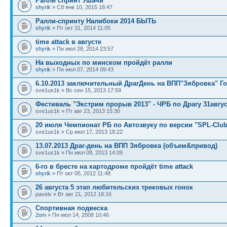
Ралли спринт Ушачи
shyrik
» Сб янв 10, 2015 18:47
Ралли-спринту Налибоки 2014 БЫТЬ
shyrik
» Пт окт 31, 2014 11:05
time attack в августе
shyrik
» Пн июл 28, 2014 23:57
На выходных по минском пройдёт ралли
shyrik
» Пн июл 07, 2014 09:43
6.10.2013 заключительный ДрагДень на ВПП"Зябровка" Г
sve1us1k » Вс сен 15, 2013 17:59
Фестиваль "Экстрим прорыв 2013" - ЧРБ по Драгу 31авгус
sve1us1k » Пт авг 23, 2013 15:30
20 июля Чемпионат РБ по Автозвуку по версии "SPL-Club
sve1us1k » Ср июл 17, 2013 18:22
13.07.2013 Драг-день на ВПП Зябровка (объем&привод)
sve1us1k » Пн июл 08, 2013 14:09
6-го в бресте на картодроме пройдёт time attack
shyrik
» Пт окт 05, 2012 11:48
26 августа 5 этап любительских трековых гонок
pavelv » Вт авг 21, 2012 18:16
Спортивная подвеска
2om
» Пн июл 14, 2008 10:46