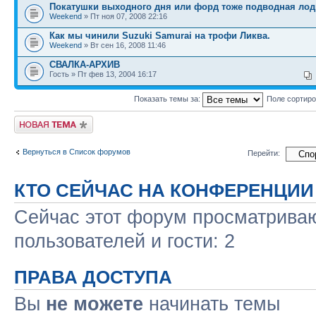
Покатушки выходного дня или форд тоже подводная лод
Weekend
» Пт ноя 07, 2008 22:16
Как мы чинили Suzuki Samurai на трофи Ликва.
Weekend
» Вт сен 16, 2008 11:46
СВАЛКА-АРХИВ
Гость » Пт фев 13, 2004 16:17
Показать темы за:
Поле сортир
Новая тема
Вернуться в Список форумов
Перейти:
КТО СЕЙЧАС НА КОНФЕРЕНЦИИ
Сейчас этот форум просматриваю
пользователей и гости: 2
ПРАВА ДОСТУПА
Вы
не можете
начинать темы