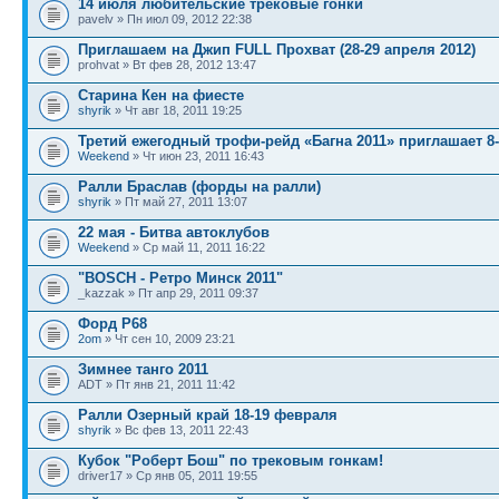
14 июля любительские трековые гонки
pavelv » Пн июл 09, 2012 22:38
Приглашаем на Джип FULL Прохват (28-29 апреля 2012)
prohvat » Вт фев 28, 2012 13:47
Старина Кен на фиесте
shyrik
» Чт авг 18, 2011 19:25
Третий ежегодный трофи-рейд «Багна 2011» приглашает 8
Weekend
» Чт июн 23, 2011 16:43
Ралли Браслав (форды на ралли)
shyrik
» Пт май 27, 2011 13:07
22 мая - Битва автоклубов
Weekend
» Ср май 11, 2011 16:22
"BOSCH - Ретро Минск 2011"
_kazzak » Пт апр 29, 2011 09:37
Форд P68
2om
» Чт сен 10, 2009 23:21
Зимнее танго 2011
ADT » Пт янв 21, 2011 11:42
Ралли Озерный край 18-19 февраля
shyrik
» Вс фев 13, 2011 22:43
Кубок "Роберт Бош" по трековым гонкам!
driver17 » Ср янв 05, 2011 19:55