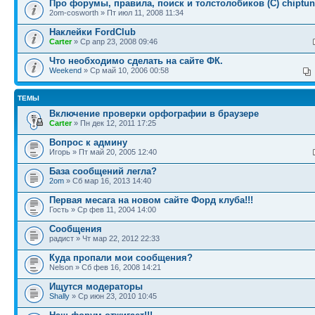
Про форумы, правила, поиск и толстолобиков (C) chiptun
2om-cosworth » Пт июл 11, 2008 11:34
Наклейки FordClub
Carter
» Ср апр 23, 2008 09:46
Что необходимо сделать на сайте ФК.
Weekend
» Ср май 10, 2006 00:58
ТЕМЫ
Включение проверки орфографии в браузере
Carter
» Пн дек 12, 2011 17:25
Вопрос к админу
Игорь » Пт май 20, 2005 12:40
База сообщений легла?
2om
» Сб мар 16, 2013 14:40
Первая месага на новом сайте Форд клуба!!!
Гость » Ср фев 11, 2004 14:00
Сообщения
радист » Чт мар 22, 2012 22:33
Куда пропали мои сообщения?
Nelson » Сб фев 16, 2008 14:21
Ищутся модераторы
Shally
» Ср июн 23, 2010 10:45