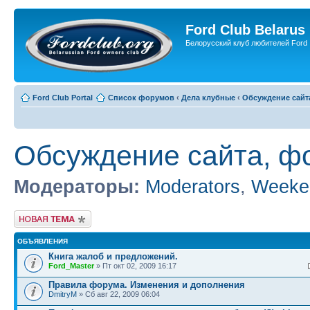
Ford Club Belarus
Белорусский клуб любителей Ford
Ford Club Portal
Список форумов
‹
Дела клубные
‹
Обсуждение сайт
Обсуждение сайта, ф
Модераторы:
Moderators
,
Weeke
Новая тема
ОБЪЯВЛЕНИЯ
Книга жалоб и предложений.
Ford_Master
» Пт окт 02, 2009 16:17
Правила форума. Изменения и дополнения
DmitryM
» Сб авг 22, 2009 06:04