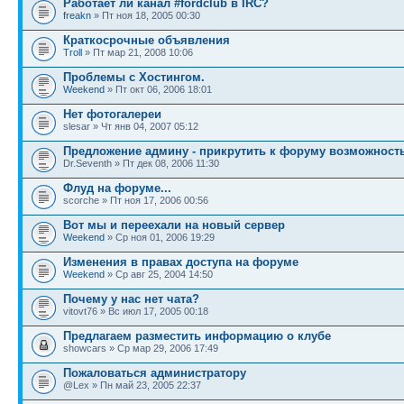
Работает ли канал #fordclub в IRC?
freakn
» Пт ноя 18, 2005 00:30
Краткосрочные объявления
Troll
» Пт мар 21, 2008 10:06
Проблемы с Хостингом.
Weekend
» Пт окт 06, 2006 18:01
Нет фотогалереи
slesar » Чт янв 04, 2007 05:12
Предложение админу - прикрутить к форуму возможность
Dr.Seventh » Пт дек 08, 2006 11:30
Флуд на форуме...
scorche » Пт ноя 17, 2006 00:56
Вот мы и переехали на новый сервер
Weekend
» Ср ноя 01, 2006 19:29
Изменения в правах доступа на форуме
Weekend
» Ср авг 25, 2004 14:50
Почему у нас нет чата?
vitovt76 » Вс июл 17, 2005 00:18
Предлагаем разместить информацию о клубе
showcars » Ср мар 29, 2006 17:49
Пожаловаться администратору
@Lex » Пн май 23, 2005 22:37