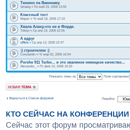
Тюнинх па Ваеннаму
Strateg » Пн май 29, 2006 13:55
Классный тост
Марат » Чт май 18, 2006 17:10
Хвала Алаху,что не в Форде.
Tolstyi » Ср апр 19, 2006 22:56
А вдруг
offline
» Ср апр 13, 2005 22:47
:) строителям :)
Constantin » Чт мар 02, 2006 16:54
Porshe 911 Turbo... и это хваленое немецкое качество...
Alexander_ » Пт фев 10, 2006 16:20
Показать темы за:
Поле сортировки
Новая тема
Вернуться в Список форумов
Перейти:
КТО СЕЙЧАС НА КОНФЕРЕНЦИИ
Сейчас этот форум просматриваю