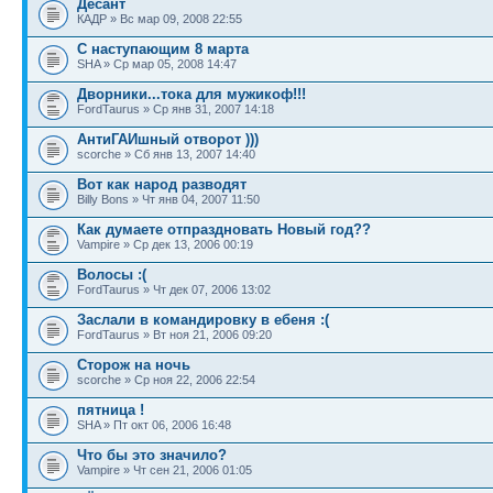
Десант
КАДР » Вс мар 09, 2008 22:55
С наступающим 8 марта
SHA » Ср мар 05, 2008 14:47
Дворники...тока для мужикоф!!!
FordTaurus » Ср янв 31, 2007 14:18
АнтиГАИшный отворот )))
scorche » Сб янв 13, 2007 14:40
Вот как народ разводят
Billy Bons » Чт янв 04, 2007 11:50
Как думаете отпраздновать Новый год??
Vampire » Ср дек 13, 2006 00:19
Волосы :(
FordTaurus » Чт дек 07, 2006 13:02
Заслали в командировку в ебеня :(
FordTaurus » Вт ноя 21, 2006 09:20
Сторож на ночь
scorche » Ср ноя 22, 2006 22:54
пятница !
SHA » Пт окт 06, 2006 16:48
Что бы это значило?
Vampire » Чт сен 21, 2006 01:05