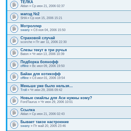
ТЁЛКА
Aldan » Ср июн 21, 2006 02:37
мапэд №2
SHA » Ср ноя 15, 2006 15:21
Мотроллер
swany
» Сб ноя 04, 2006 15:50
Страховой случай
scorche » Пт авг 11, 2006 22:30
Слезы текут в три ручья
Baton » Чт июл 13, 2006 10:39
Подборка боянофф
offline
» Вс июл 09, 2006 19:50
Байан для котикофф
offline
» Сб июл 01, 2006 19:54
Меньше уже было нельзя...
Troll
» Чт июн 29, 2006 09:42
Новые смайлы для Аси нужны кому?
FordTaurus » Чт июн 29, 2006 10:01
Ссылка
Aldan » Ср июн 21, 2006 02:43
Бывает такое настроение
swany
» Пт май 20, 2005 23:46