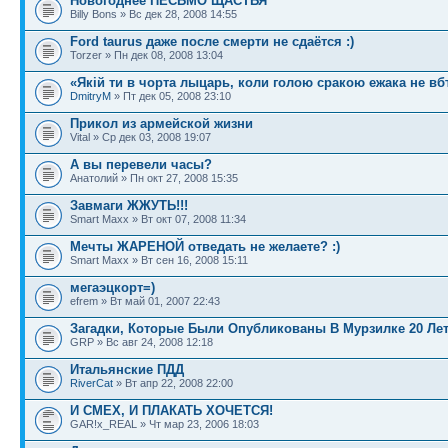
Новогоднее ПЕСЬМО ЩАСТЬЯ
Billy Bons » Вс дек 28, 2008 14:55
Ford taurus даже после смерти не сдаётся :)
Torzer » Пн дек 08, 2008 13:04
«Якiй ти в чорта лыцарь, коли голою сракою ежака не в
DmitryM
» Пт дек 05, 2008 23:10
Прикол из армейской жизни
Vital » Ср дек 03, 2008 19:07
А вы перевели часы?
Анатолий » Пн окт 27, 2008 15:35
Завмаги ЖЖУТЬ!!!
Smart Maxx » Вт окт 07, 2008 11:34
Мечты ЖАРЕНОЙ отведать не желаете? :)
Smart Maxx » Вт сен 16, 2008 15:11
мегаэцкорт=)
efrem » Вт май 01, 2007 22:43
Загадки, Которые Были Опубликованы В Мурзилке 20 Лет
GRP » Вс авг 24, 2008 12:18
Итальянские ПДД
RiverCat
» Вт апр 22, 2008 22:00
И СМЕХ, И ПЛАКАТЬ ХОЧЕТСЯ!
GAR!x_REAL » Чт мар 23, 2006 18:03