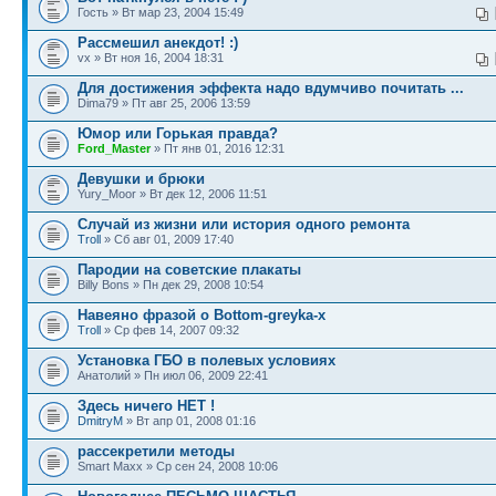
Гость » Вт мар 23, 2004 15:49
Рассмешил анекдот! :)
vx » Вт ноя 16, 2004 18:31
Для достижения эффекта надо вдумчиво почитать ...
Dima79 » Пт авг 25, 2006 13:59
Юмор или Горькая правда?
Ford_Master
» Пт янв 01, 2016 12:31
Девушки и брюки
Yury_Moor » Вт дек 12, 2006 11:51
Случай из жизни или история одного ремонта
Troll
» Сб авг 01, 2009 17:40
Пародии на советские плакаты
Billy Bons » Пн дек 29, 2008 10:54
Навеяно фразой о Bottom-greyka-x
Troll
» Ср фев 14, 2007 09:32
Установка ГБО в полевых условиях
Анатолий » Пн июл 06, 2009 22:41
Здесь ничего НЕТ !
DmitryM
» Вт апр 01, 2008 01:16
рассекретили методы
Smart Maxx » Ср сен 24, 2008 10:06