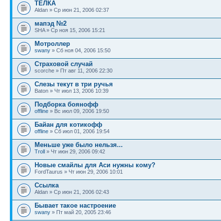
ТЁЛКА
Aldan » Ср июн 21, 2006 02:37
мапэд №2
SHA » Ср ноя 15, 2006 15:21
Мотроллер
swany
» Сб ноя 04, 2006 15:50
Страховой случай
scorche » Пт авг 11, 2006 22:30
Слезы текут в три ручья
Baton » Чт июл 13, 2006 10:39
Подборка боянофф
offline
» Вс июл 09, 2006 19:50
Байан для котикофф
offline
» Сб июл 01, 2006 19:54
Меньше уже было нельзя...
Troll
» Чт июн 29, 2006 09:42
Новые смайлы для Аси нужны кому?
FordTaurus » Чт июн 29, 2006 10:01
Ссылка
Aldan » Ср июн 21, 2006 02:43
Бывает такое настроение
swany
» Пт май 20, 2005 23:46