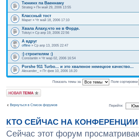
Тюнинх па Ваеннаму
Strateg » Пн май 29, 2006 13:55
Классный тост
Марат » Чт май 18, 2006 17:10
Хвала Алаху,что не в Форде.
Tolstyi » Ср апр 19, 2006 22:56
А вдруг
offline
» Ср апр 13, 2005 22:47
:) строителям :)
Constantin » Чт мар 02, 2006 16:54
Porshe 911 Turbo... и это хваленое немецкое качество...
Alexander_ » Пт фев 10, 2006 16:20
Показать темы за:
Поле сортировки
Новая тема
Вернуться в Список форумов
Перейти:
КТО СЕЙЧАС НА КОНФЕРЕНЦИИ
Сейчас этот форум просматриваю