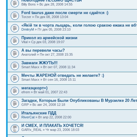
Новогоднее ПЕСЬМО ЩАСТЬЯ
Billy Bons » Вс дек 28, 2008 14:55
Ford taurus даже после смерти не сдаётся :)
Torzer » Пн дек 08, 2008 13:04
«Якiй ти в чорта лыцарь, коли голою сракою ежака не в
DmitryM
» Пт дек 05, 2008 23:10
Прикол из армейской жизни
Vital » Ср дек 03, 2008 19:07
А вы перевели часы?
Анатолий » Пн окт 27, 2008 15:35
Завмаги ЖЖУТЬ!!!
Smart Maxx » Вт окт 07, 2008 11:34
Мечты ЖАРЕНОЙ отведать не желаете? :)
Smart Maxx » Вт сен 16, 2008 15:11
мегаэцкорт=)
efrem » Вт май 01, 2007 22:43
Загадки, Которые Были Опубликованы В Мурзилке 20 Лет
GRP » Вс авг 24, 2008 12:18
Итальянские ПДД
RiverCat
» Вт апр 22, 2008 22:00
И СМЕХ, И ПЛАКАТЬ ХОЧЕТСЯ!
GAR!x_REAL » Чт мар 23, 2006 18:03