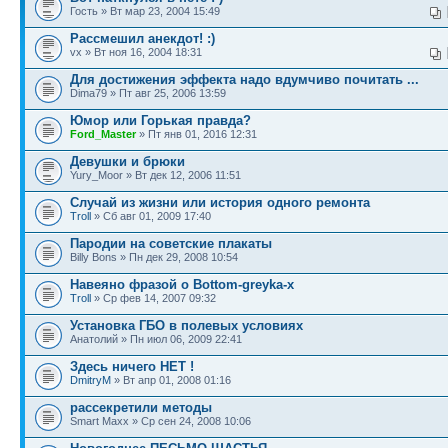
Гость » Вт мар 23, 2004 15:49
Рассмешил анекдот! :)
vx » Вт ноя 16, 2004 18:31
Для достижения эффекта надо вдумчиво почитать ...
Dima79 » Пт авг 25, 2006 13:59
Юмор или Горькая правда?
Ford_Master
» Пт янв 01, 2016 12:31
Девушки и брюки
Yury_Moor » Вт дек 12, 2006 11:51
Случай из жизни или история одного ремонта
Troll
» Сб авг 01, 2009 17:40
Пародии на советские плакаты
Billy Bons » Пн дек 29, 2008 10:54
Навеяно фразой о Bottom-greyka-x
Troll
» Ср фев 14, 2007 09:32
Установка ГБО в полевых условиях
Анатолий » Пн июл 06, 2009 22:41
Здесь ничего НЕТ !
DmitryM
» Вт апр 01, 2008 01:16
рассекретили методы
Smart Maxx » Ср сен 24, 2008 10:06