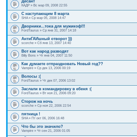
Десант
КАДР » Вс мар 09, 2008 22:55
С наступающим 8 марта
SHA » Ср мар 05, 2008 14:47
Дворники...тока для мужикоф!!!
FordTaurus » Ср янв 31, 2007 14:18
АнтиГАИшный отворот )))
scorche » Сб янв 13, 2007 14:40
Вот как народ разводят
Billy Bons » Чт янв 04, 2007 11:50
Как думаете отпраздновать Новый год??
Vampire » Ср дек 13, 2006 00:19
Волосы :(
FordTaurus » Чт дек 07, 2006 13:02
Заслали в командировку в ебеня :(
FordTaurus » Вт ноя 21, 2006 09:20
Сторож на ночь
scorche » Ср ноя 22, 2006 22:54
пятница !
SHA » Пт окт 06, 2006 16:48
Что бы это значило?
Vampire » Чт сен 21, 2006 01:05