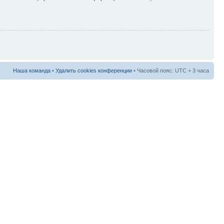
Наша команда
•
Удалить cookies конференции
• Часовой пояс: UTC + 3 часа