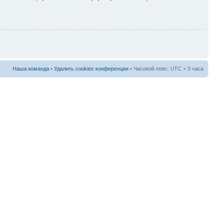
Наша команда
•
Удалить cookies конференции
• Часовой пояс: UTC + 3 часа