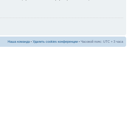
Наша команда
•
Удалить cookies конференции
• Часовой пояс: UTC + 3 часа