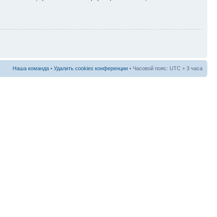
Наша команда
•
Удалить cookies конференции
• Часовой пояс: UTC + 3 часа