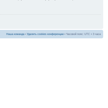
Наша команда
•
Удалить cookies конференции
• Часовой пояс: UTC + 3 часа