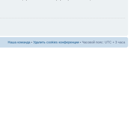
Наша команда
•
Удалить cookies конференции
• Часовой пояс: UTC + 3 часа