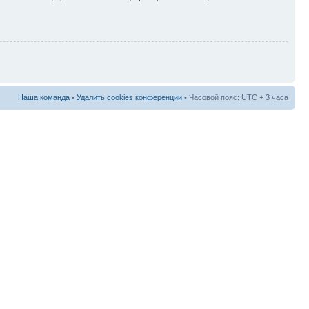
Наша команда
•
Удалить cookies конференции
• Часовой пояс: UTC + 3 часа