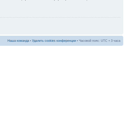
Наша команда
•
Удалить cookies конференции
• Часовой пояс: UTC + 3 часа