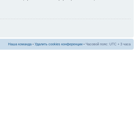
Наша команда
•
Удалить cookies конференции
• Часовой пояс: UTC + 3 часа