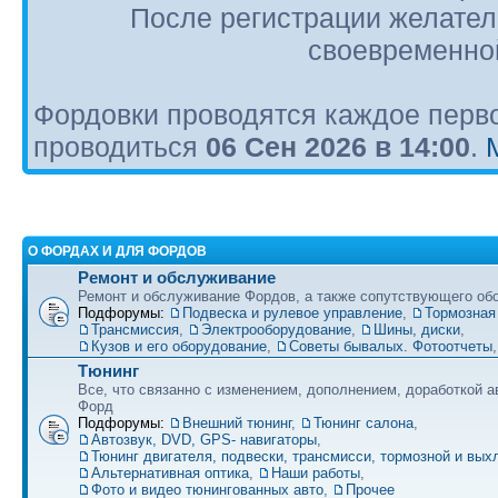
После регистрации желател
своевременной
Фордовки проводятся каждое перво
проводиться
06 Сен 2026 в 14:00
.
О ФОРДАХ И ДЛЯ ФОРДОВ
Ремонт и обслуживание
Ремонт и обслуживание Фордов, а также сопутствующего об
Подфорумы:
Подвеска и рулевое управление
,
Тормозная
Трансмиссия
,
Электрооборудование
,
Шины, диски
,
Кузов и его оборудование
,
Советы бывалых. Фотоотчеты
Тюнинг
Все, что связанно с изменением, дополнением, доработкой 
Форд
Подфорумы:
Внешний тюнинг
,
Тюнинг салона
,
Автозвук, DVD, GPS- навигаторы
,
Тюнинг двигателя, подвески, трансмисси, тормозной и вы
Альтернативная оптика
,
Наши работы
,
Фото и видео тюнингованных авто
,
Прочее