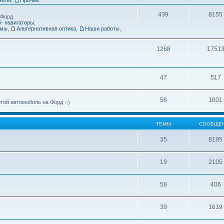
439
8155
 Форд
- навигаторы
,
емы
,
Альтернативная оптика
,
Наши работы
,
1268
1751
47
517
56
1001
ой автомобиль на Форд :-)
ТЕМЫ
СООБЩЕ
35
8195
19
2105
58
406
39
1619