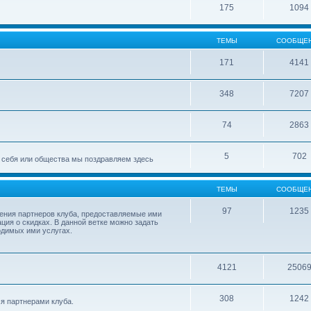
175
1094
ТЕМЫ
СООБЩЕ
171
4141
348
7207
74
2863
5
702
ля себя или общества мы поздравляем здесь
ТЕМЫ
СООБЩЕ
97
1235
ления партнеров клуба, предоставляемые ими
ция о скидках. В данной ветке можно задать
одимых ими услугах.
4121
2506
308
1242
я партнерами клуба.