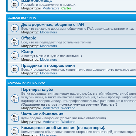
Взаимопомощь
Просьбы и предложения о помощи.
Модераторы:
Moderators
,
Carter
ВСЯКАЯ ВСЯЧИНА
Дела дорожные, общение с ГАИ
Все, что связано с дорогами, общением с ГАИ, законодательством и т.д.
Модератор:
Moderators
Offtopic
Все, что не подпадает под остальные топики
Модератор:
Moderators
Юмор
А вот тут можно и нужно посмеяться:-)
Модератор:
Moderators
Праздники и поздравления
Всех, кто родился, женился, купил что-то или сделал что-то полезное д
Модератор:
Moderators
БАРАХОЛКА И РЕКЛАМА
Партнеры клуба
Ветка посвящается партнерам нашего клуба, в этой публикуются объяв
услуги и цены, а также контактная информация, схемы проезда, информа
партнерам вопрос и получить профессиональные разъяснения о произв
(Открыто на запись только членам группы "Partners")
Модераторы:
Moderators
,
Weekend
Частные объявления
Купи-продай и подобное (только частные объявления)
Модераторы:
Moderators
,
Weekend
Коммерческие объявления (не партнеры).
Коммерческие объявления всяких сторонних организаций, не являющихс
Модератор:
Moderators