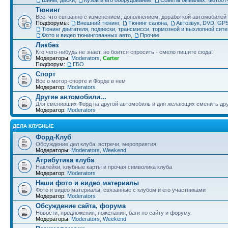
Тюнинг
Все, что связанно с изменением, дополнением, доработкой автомобилей
Подфорумы:
Внешний тюнинг
,
Тюнинг салона
,
Автозвук, DVD, GPS
Тюнинг двигателя, подвески, трансмисси, тормозной и выхлопной сит
Фото и видео тюнингованных авто
,
Прочее
Ликбез
Кто чего-нибудь не знает, но боится спросить - смело пишите сюда!
Модераторы:
Moderators
,
Carter
Подфорум:
ГБО
Спорт
Все о мотор-спорте и Форде в нем
Модератор:
Moderators
Другие автомобили...
Для сменивших Форд на другой автомобиль и для желающих сменить друг
Модератор:
Moderators
ДЕЛА КЛУБНЫЕ
Форд-Клуб
Обсуждение дел клуба, встречи, мероприятия
Модераторы:
Moderators
,
Weekend
Атрибутика клуба
Наклейки, клубные карты и прочая символика клуба
Модератор:
Moderators
Наши фото и видео материалы
Фото и видео материалы, связанные с клубом и его участниками
Модератор:
Moderators
Обсуждение сайта, форума
Новости, предложения, пожелания, баги по сайту и форуму.
Модераторы:
Moderators
,
Weekend