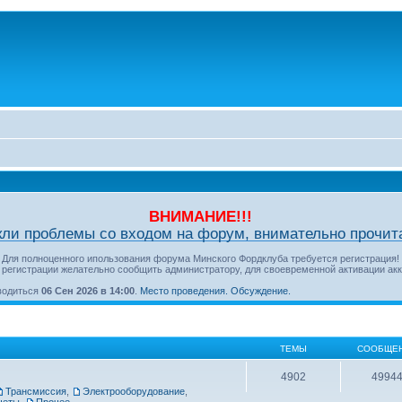
ВНИМАНИЕ!!!
кли проблемы со входом на форум, внимательно прочита
Для полноценного ипользования форума Минского Фордклуба требуется регистрация!
 регистрации желательно сообщить администратору, для своевременной активации акк
оводиться
06 Сен 2026 в 14:00
.
Место проведения.
Обсуждение.
ТЕМЫ
СООБЩЕ
4902
4994
Трансмиссия
,
Электрооборудование
,
четы
,
Прочее