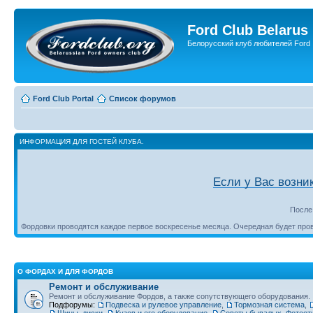
Ford Club Belarus
Белорусский клуб любителей Ford
Ford Club Portal
Список форумов
ИНФОРМАЦИЯ ДЛЯ ГОСТЕЙ КЛУБА.
Если у Вас возни
После
Фордовки проводятся каждое первое воскресенье месяца. Очередная будет пр
О ФОРДАХ И ДЛЯ ФОРДОВ
Ремонт и обслуживание
Ремонт и обслуживание Фордов, а также сопутствующего оборудования.
Подфорумы:
Подвеска и рулевое управление
,
Тормозная система
,
Шины, диски
,
Кузов и его оборудование
,
Советы бывалых. Фотоот