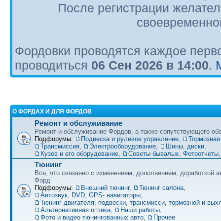
После регистрации желател
своевременной
Фордовки проводятся каждое перво
проводиться
06 Сен 2026 в 14:00
.
О ФОРДАХ И ДЛЯ ФОРДОВ
Ремонт и обслуживание
Ремонт и обслуживание Фордов, а также сопутствующего об
Подфорумы:
Подвеска и рулевое управление
,
Тормозная
Трансмиссия
,
Электрооборудование
,
Шины, диски
,
Кузов и его оборудование
,
Советы бывалых. Фотоотчеты
Тюнинг
Все, что связанно с изменением, дополнением, доработкой 
Форд
Подфорумы:
Внешний тюнинг
,
Тюнинг салона
,
Автозвук, DVD, GPS- навигаторы
,
Тюнинг двигателя, подвески, трансмисси, тормозной и вы
Альтернативная оптика
,
Наши работы
,
Фото и видео тюнингованных авто
,
Прочее