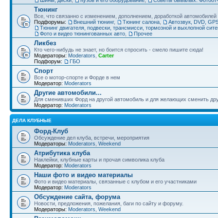
Тюнинг
Все, что связанно с изменением, дополнением, доработкой автомобилей
Подфорумы:
Внешний тюнинг
,
Тюнинг салона
,
Автозвук, DVD, GPS
Тюнинг двигателя, подвески, трансмисси, тормозной и выхлопной сит
Фото и видео тюнингованных авто
,
Прочее
Ликбез
Кто чего-нибудь не знает, но боится спросить - смело пишите сюда!
Модераторы:
Moderators
,
Carter
Подфорум:
ГБО
Спорт
Все о мотор-спорте и Форде в нем
Модератор:
Moderators
Другие автомобили...
Для сменивших Форд на другой автомобиль и для желающих сменить друг
Модератор:
Moderators
ДЕЛА КЛУБНЫЕ
Форд-Клуб
Обсуждение дел клуба, встречи, мероприятия
Модераторы:
Moderators
,
Weekend
Атрибутика клуба
Наклейки, клубные карты и прочая символика клуба
Модератор:
Moderators
Наши фото и видео материалы
Фото и видео материалы, связанные с клубом и его участниками
Модератор:
Moderators
Обсуждение сайта, форума
Новости, предложения, пожелания, баги по сайту и форуму.
Модераторы:
Moderators
,
Weekend