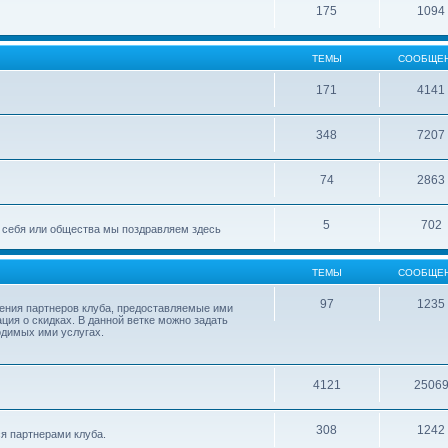
175
1094
ТЕМЫ
СООБЩЕ
171
4141
348
7207
74
2863
5
702
ля себя или общества мы поздравляем здесь
ТЕМЫ
СООБЩЕ
97
1235
ления партнеров клуба, предоставляемые ими
ция о скидках. В данной ветке можно задать
одимых ими услугах.
4121
2506
308
1242
я партнерами клуба.