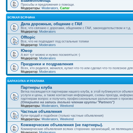
Взаимопомощь
Просьбы и предложения о помощи.
Модераторы:
Moderators
,
Carter
ВСЯКАЯ ВСЯЧИНА
Дела дорожные, общение с ГАИ
Все, что связано с дорогами, общением с ГАИ, законодательством и т.д.
Модератор:
Moderators
Offtopic
Все, что не подпадает под остальные топики
Модератор:
Moderators
Юмор
А вот тут можно и нужно посмеяться:-)
Модератор:
Moderators
Праздники и поздравления
Всех, кто родился, женился, купил что-то или сделал что-то полезное д
Модератор:
Moderators
БАРАХОЛКА И РЕКЛАМА
Партнеры клуба
Ветка посвящается партнерам нашего клуба, в этой публикуются объяв
услуги и цены, а также контактная информация, схемы проезда, информа
партнерам вопрос и получить профессиональные разъяснения о произв
(Открыто на запись только членам группы "Partners")
Модераторы:
Moderators
,
Weekend
Частные объявления
Купи-продай и подобное (только частные объявления)
Модераторы:
Moderators
,
Weekend
Коммерческие объявления (не партнеры).
Коммерческие объявления всяких сторонних организаций, не являющихс
Модератор:
Moderators