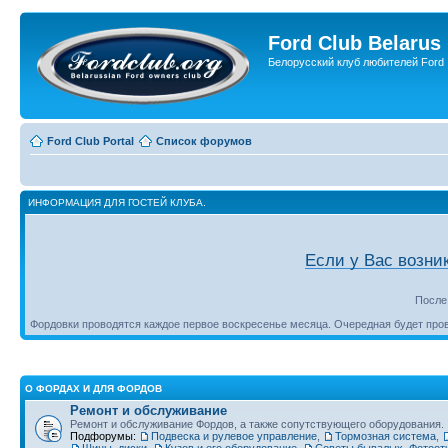
Ford Club Belarus
Белорусский клуб любителей Ford
Ford Club Portal
Список форумов
ИНФОРМАЦИЯ ДЛЯ ГОСТЕЙ КЛУБА.
Если у Вас возни
После
Фордовки проводятся каждое первое воскресенье месяца. Очередная будет пр
О ФОРДАХ И ДЛЯ ФОРДОВ
Ремонт и обслуживание
Ремонт и обслуживание Фордов, а также сопутствующего оборудования.
Подфорумы:
Подвеска и рулевое управление
,
Тормозная система
,
Шины, диски
,
Кузов и его оборудование
,
Советы бывалых. Фотоот