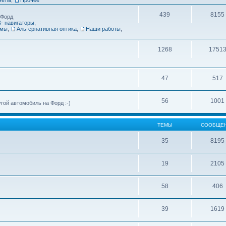
439
8155
 Форд
- навигаторы
,
емы
,
Альтернативная оптика
,
Наши работы
,
1268
1751
47
517
56
1001
ой автомобиль на Форд :-)
ТЕМЫ
СООБЩЕ
35
8195
19
2105
58
406
39
1619