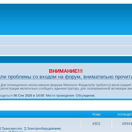
ВНИМАНИЕ!!!
кли проблемы со входом на форум, внимательно прочита
Для полноценного ипользования форума Минского Фордклуба требуется регистрация!
 регистрации желательно сообщить администратору, для своевременной активации акк
оводиться
06 Сен 2026 в 14:00
.
Место проведения.
Обсуждение.
ТЕМЫ
СООБЩЕ
4902
4994
Трансмиссия
,
Электрооборудование
,
четы
,
Прочее