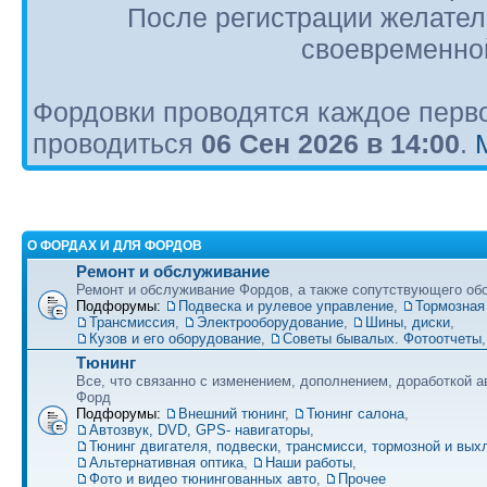
После регистрации желател
своевременной
Фордовки проводятся каждое перво
проводиться
06 Сен 2026 в 14:00
.
О ФОРДАХ И ДЛЯ ФОРДОВ
Ремонт и обслуживание
Ремонт и обслуживание Фордов, а также сопутствующего об
Подфорумы:
Подвеска и рулевое управление
,
Тормозная
Трансмиссия
,
Электрооборудование
,
Шины, диски
,
Кузов и его оборудование
,
Советы бывалых. Фотоотчеты
Тюнинг
Все, что связанно с изменением, дополнением, доработкой 
Форд
Подфорумы:
Внешний тюнинг
,
Тюнинг салона
,
Автозвук, DVD, GPS- навигаторы
,
Тюнинг двигателя, подвески, трансмисси, тормозной и вы
Альтернативная оптика
,
Наши работы
,
Фото и видео тюнингованных авто
,
Прочее