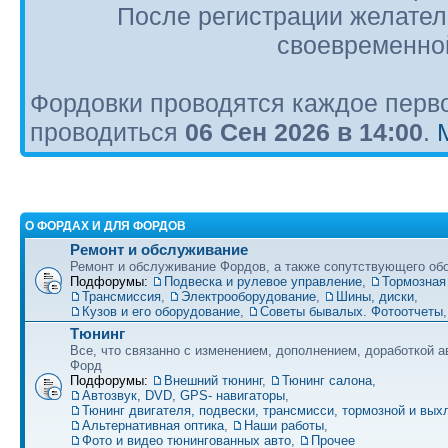
После регистрации желател
своевременной
Фордовки проводятся каждое перво
проводиться
06 Сен 2026 в 14:00
.
О ФОРДАХ И ДЛЯ ФОРДОВ
Ремонт и обслуживание
Ремонт и обслуживание Фордов, а также сопутствующего об
Подфорумы:
Подвеска и рулевое управление
,
Тормозная
Трансмиссия
,
Электрооборудование
,
Шины, диски
,
Кузов и его оборудование
,
Советы бывалых. Фотоотчеты
Тюнинг
Все, что связанно с изменением, дополнением, доработкой 
Форд
Подфорумы:
Внешний тюнинг
,
Тюнинг салона
,
Автозвук, DVD, GPS- навигаторы
,
Тюнинг двигателя, подвески, трансмисси, тормозной и вы
Альтернативная оптика
,
Наши работы
,
Фото и видео тюнингованных авто
,
Прочее