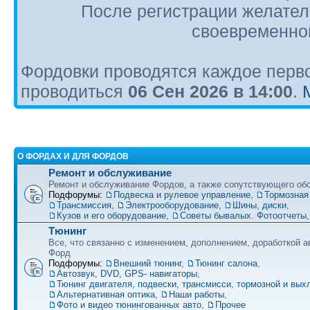
После регистрации желател
своевременной
Фордовки проводятся каждое перво
проводиться
06 Сен 2026 в 14:00
.
О ФОРДАХ И ДЛЯ ФОРДОВ
Ремонт и обслуживание
Ремонт и обслуживание Фордов, а также сопутствующего об
Подфорумы:
Подвеска и рулевое управление
,
Тормозная
Трансмиссия
,
Электрооборудование
,
Шины, диски
,
Кузов и его оборудование
,
Советы бывалых. Фотоотчеты
Тюнинг
Все, что связанно с изменением, дополнением, доработкой 
Форд
Подфорумы:
Внешний тюнинг
,
Тюнинг салона
,
Автозвук, DVD, GPS- навигаторы
,
Тюнинг двигателя, подвески, трансмисси, тормозной и вы
Альтернативная оптика
,
Наши работы
,
Фото и видео тюнингованных авто
,
Прочее