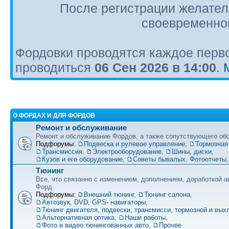
После регистрации желател
своевременной
Фордовки проводятся каждое перво
проводиться
06 Сен 2026 в 14:00
.
О ФОРДАХ И ДЛЯ ФОРДОВ
Ремонт и обслуживание
Ремонт и обслуживание Фордов, а также сопутствующего об
Подфорумы:
Подвеска и рулевое управление
,
Тормозная
Трансмиссия
,
Электрооборудование
,
Шины, диски
,
Кузов и его оборудование
,
Советы бывалых. Фотоотчеты
Тюнинг
Все, что связанно с изменением, дополнением, доработкой 
Форд
Подфорумы:
Внешний тюнинг
,
Тюнинг салона
,
Автозвук, DVD, GPS- навигаторы
,
Тюнинг двигателя, подвески, трансмисси, тормозной и вы
Альтернативная оптика
,
Наши работы
,
Фото и видео тюнингованных авто
,
Прочее