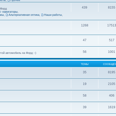
439
8155
 Форд
- навигаторы
,
емы
,
Альтернативная оптика
,
Наши работы
,
1268
1751
47
517
56
1001
ой автомобиль на Форд :-)
ТЕМЫ
СООБЩЕ
35
8195
19
2105
58
406
39
1619