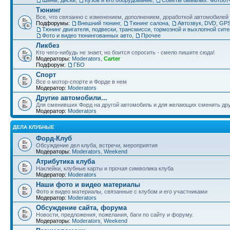
Тюнинг
Все, что связанно с изменением, дополнением, доработкой автомобилей
Подфорумы:
Внешний тюнинг
,
Тюнинг салона
,
Автозвук, DVD, GPS
Тюнинг двигателя, подвески, трансмисси, тормозной и выхлопной сит
Фото и видео тюнингованных авто
,
Прочее
Ликбез
Кто чего-нибудь не знает, но боится спросить - смело пишите сюда!
Модераторы:
Moderators
,
Carter
Подфорум:
ГБО
Спорт
Все о мотор-спорте и Форде в нем
Модератор:
Moderators
Другие автомобили...
Для сменивших Форд на другой автомобиль и для желающих сменить друг
Модератор:
Moderators
ДЕЛА КЛУБНЫЕ
Форд-Клуб
Обсуждение дел клуба, встречи, мероприятия
Модераторы:
Moderators
,
Weekend
Атрибутика клуба
Наклейки, клубные карты и прочая символика клуба
Модератор:
Moderators
Наши фото и видео материалы
Фото и видео материалы, связанные с клубом и его участниками
Модератор:
Moderators
Обсуждение сайта, форума
Новости, предложения, пожелания, баги по сайту и форуму.
Модераторы:
Moderators
,
Weekend