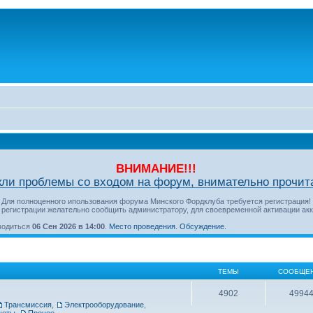
ВНИМАНИЕ!!!
кли проблемы со входом на форум, внимательно прочита
Для полноценного ипользования форума Минского Фордклуба требуется регистрация!
 регистрации желательно сообщить администратору, для своевременной активации акк
оводиться
06 Сен 2026 в 14:00
.
Место проведения.
Обсуждение.
ТЕМЫ
СООБЩЕ
4902
4994
Трансмиссия
,
Электрооборудование
,
четы
,
Прочее