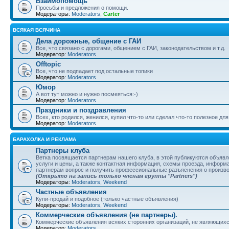
Взаимопомощь
Просьбы и предложения о помощи.
Модераторы:
Moderators
,
Carter
ВСЯКАЯ ВСЯЧИНА
Дела дорожные, общение с ГАИ
Все, что связано с дорогами, общением с ГАИ, законодательством и т.д.
Модератор:
Moderators
Offtopic
Все, что не подпадает под остальные топики
Модератор:
Moderators
Юмор
А вот тут можно и нужно посмеяться:-)
Модератор:
Moderators
Праздники и поздравления
Всех, кто родился, женился, купил что-то или сделал что-то полезное д
Модератор:
Moderators
БАРАХОЛКА И РЕКЛАМА
Партнеры клуба
Ветка посвящается партнерам нашего клуба, в этой публикуются объяв
услуги и цены, а также контактная информация, схемы проезда, информа
партнерам вопрос и получить профессиональные разъяснения о произв
(Открыто на запись только членам группы "Partners")
Модераторы:
Moderators
,
Weekend
Частные объявления
Купи-продай и подобное (только частные объявления)
Модераторы:
Moderators
,
Weekend
Коммерческие объявления (не партнеры).
Коммерческие объявления всяких сторонних организаций, не являющихс
Модератор:
Moderators