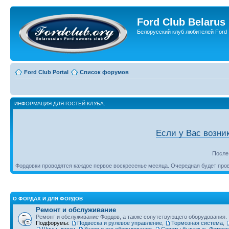
Ford Club Belarus
Белорусский клуб любителей Ford
Ford Club Portal
Список форумов
ИНФОРМАЦИЯ ДЛЯ ГОСТЕЙ КЛУБА.
Если у Вас возни
После
Фордовки проводятся каждое первое воскресенье месяца. Очередная будет пр
О ФОРДАХ И ДЛЯ ФОРДОВ
Ремонт и обслуживание
Ремонт и обслуживание Фордов, а также сопутствующего оборудования.
Подфорумы:
Подвеска и рулевое управление
,
Тормозная система
,
Шины, диски
,
Кузов и его оборудование
,
Советы бывалых. Фотоот