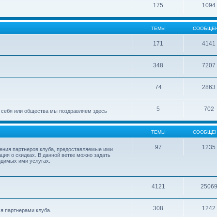
175
1094
ТЕМЫ
СООБЩЕ
171
4141
348
7207
74
2863
5
702
ля себя или общества мы поздравляем здесь
ТЕМЫ
СООБЩЕ
97
1235
ления партнеров клуба, предоставляемые ими
ция о скидках. В данной ветке можно задать
одимых ими услугах.
4121
2506
308
1242
я партнерами клуба.